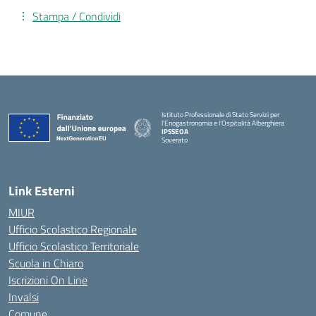
Stampa / Condividi
Istituto Professionale di Stato Servizi per
l'Enogastronomia e l'Ospitalità Alberghiera
IPSSEOA
Soverato
— Visita la pagina iniziale della scuola
Link Esterni
MIUR
Ufficio Scolastico Regionale
Ufficio Scolastico Territoriale
Scuola in Chiaro
Iscrizioni On Line
Invalsi
Comune