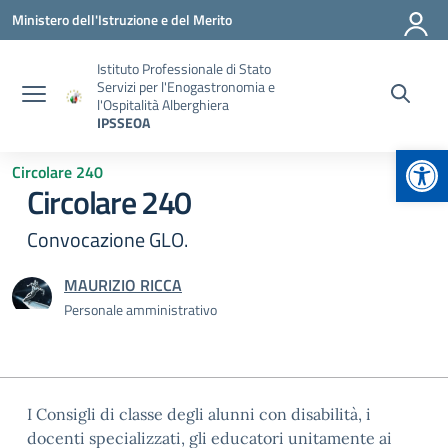
Vai ai contenuti
Vai al menu di navigazione
Vai al footer
Ministero dell'Istruzione e del Merito
Istituto Professionale di Stato
Servizi per l'Enogastronomia e
l'Ospitalità Alberghiera
IPSSEOA
Apr
Circolare 240
Circolare 240
Convocazione GLO.
MAURIZIO RICCA
Personale amministrativo
I Consigli di classe degli alunni con disabilità, i
docenti specializzati, gli educatori unitamente ai