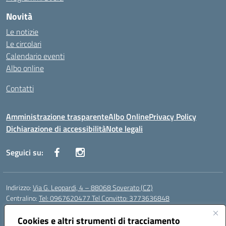
Novità
Le notizie
Le circolari
Calendario eventi
Albo online
Contatti
Amministrazione trasparente
Albo Online
Privacy Policy
Dichiarazione di accessibilità
Note legali
Seguici su:
Indirizzo:
Via G. Leopardi, 4 – 88068 Soverato (CZ)
Centralino:
Tel: 0967620477 Tel Convitto: 3773636848
Email:
czrh04000q@istruzione.it
Posta elettronica certificata (PEC):
Cookies e altri strumenti di tracciamento
czrh04000q@pec.istruzione.it