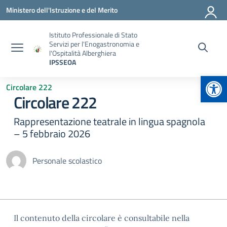
Vai ai contenuti
Vai al menu di navigazione
Vai al footer
Ministero dell'Istruzione e del Merito
Istituto Professionale di Stato
Servizi per l'Enogastronomia e
l'Ospitalità Alberghiera
IPSSEOA
Apr
Circolare 222
Circolare 222
Rappresentazione teatrale in lingua spagnola
– 5 febbraio 2026
Personale scolastico
Il contenuto della circolare è consultabile nella