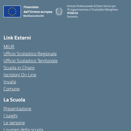
Istituto Professionale di Stato Servizi per
l'Enogastronomia e l'Ospitalità Alberghiera
IPSSEOA
Soverato
— Visita la pagina iniziale della scuola
Link Esterni
MIUR
Ufficio Scolastico Regionale
Ufficio Scolastico Territoriale
Scuola in Chiaro
Iscrizioni On Line
Invalsi
Comune
La Scuola
Presentazione
I luoghi
Le persone
I numeri della scuola