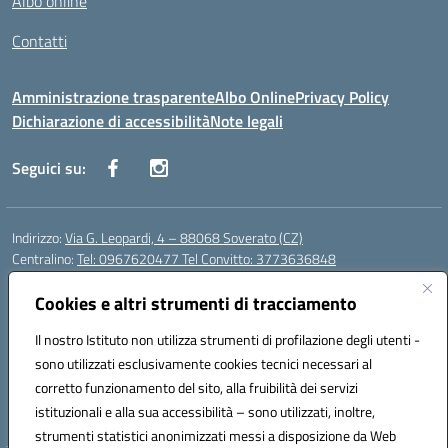
Albo online
Contatti
Amministrazione trasparente
Albo Online
Privacy Policy
Dichiarazione di accessibilità
Note legali
Seguici su:
Indirizzo:
Via G. Leopardi, 4 – 88068 Soverato (CZ)
Centralino:
Tel: 0967620477 Tel Convitto: 3773636848
Email:
czrh04000q@istruzione.it
Posta elettronica certificata (PEC):
Cookies e altri strumenti di tracciamento
czrh04000q@pec.istruzione.it
Codice fiscale: 84000690796
Il nostro Istituto non utilizza strumenti di profilazione degli utenti -
Codice meccanografico:
CZRH04000Q
sono utilizzati esclusivamente cookies tecnici necessari al
Codice Indice delle Pubbliche Amministrazioni (IPA): istsc_czrh04000q
corretto funzionamento del sito, alla fruibilità dei servizi
Codice unico di fatturazione (CUF): UF9M13
istituzionali e alla sua accessibilità – sono utilizzati, inoltre,
strumenti statistici anonimizzati messi a disposizione da Web