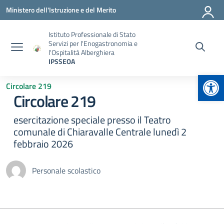
Vai ai contenuti
Vai al menu di navigazione
Vai al footer
Ministero dell'Istruzione e del Merito
Istituto Professionale di Stato
Servizi per l'Enogastronomia e
l'Ospitalità Alberghiera
IPSSEOA
Apr
Circolare 219
Circolare 219
esercitazione speciale presso il Teatro
comunale di Chiaravalle Centrale lunedì 2
febbraio 2026
Personale scolastico