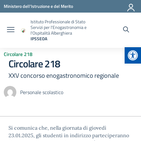
Vai ai contenuti
Vai al menu di navigazione
Vai al footer
Ministero dell'Istruzione e del Merito
Istituto Professionale di Stato
Servizi per l'Enogastronomia e
l'Ospitalità Alberghiera
IPSSEOA
Apr
Circolare 218
Circolare 218
XXV concorso enogastronomico regionale
Personale scolastico
Si comunica che, nella giornata di giovedì
23.01.2025, gli studenti in indirizzo parteciperanno