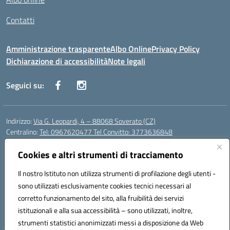
Contatti
Amministrazione trasparente
Albo Online
Privacy Policy
Dichiarazione di accessibilità
Note legali
Seguici su:
Indirizzo:
Via G. Leopardi, 4 – 88068 Soverato (CZ)
Centralino:
Tel: 0967620477 Tel Convitto: 3773636848
Email:
czrh04000q@istruzione.it
Posta elettronica certificata (PEC):
Cookies e altri strumenti di tracciamento
czrh04000q@pec.istruzione.it
Codice fiscale: 84000690796
Il nostro Istituto non utilizza strumenti di profilazione degli utenti -
Codice meccanografico:
CZRH04000Q
sono utilizzati esclusivamente cookies tecnici necessari al
Codice Indice delle Pubbliche Amministrazioni (IPA): istsc_czrh04000q
corretto funzionamento del sito, alla fruibilità dei servizi
Codice unico di fatturazione (CUF): UF9M13
istituzionali e alla sua accessibilità – sono utilizzati, inoltre,
strumenti statistici anonimizzati messi a disposizione da Web