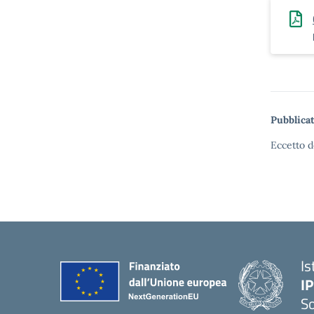
Pubblicat
Eccetto d
Is
I
S