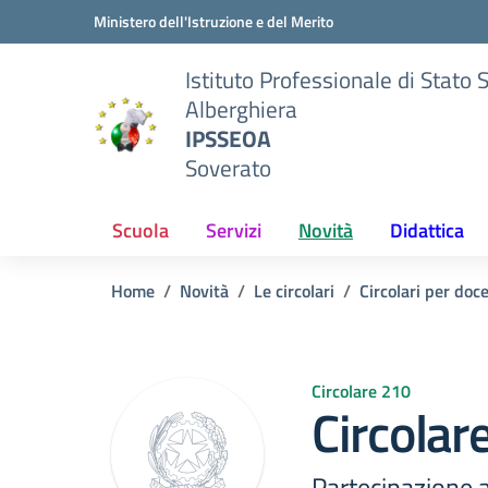
Vai ai contenuti
Vai al menu di navigazione
Vai al footer
Ministero dell'Istruzione e del Merito
Istituto Professionale di Stato 
Alberghiera
IPSSEOA
Soverato
Scuola
Servizi
Novità
Didattica
Home
Novità
Le circolari
Circolari per doc
Circolare 210
Circolar
Partecipazione a