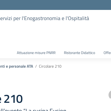
Servizi per l'Enogastronomia e l'Ospitalità
Attuazione misure PNRR
Ristorante Didattico
Offer
enti e personale ATA
Circolare 210
e 210
ll’evento “La cucina Fusion -