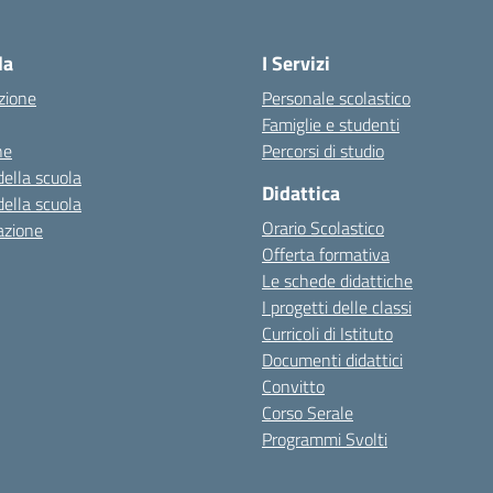
Visita la pagina iniziale della scuola
la
I Servizi
zione
Personale scolastico
Famiglie e studenti
ne
Percorsi di studio
della scuola
Didattica
della scuola
Orario Scolastico
azione
Offerta formativa
Le schede didattiche
I progetti delle classi
Curricoli di Istituto
Documenti didattici
Convitto
Corso Serale
Programmi Svolti