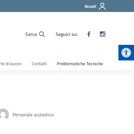
Accedi
Cerca
Seguici su:
Apr
te di lavoro
Contatti
Problematiche Tecniche
Personale scolastico