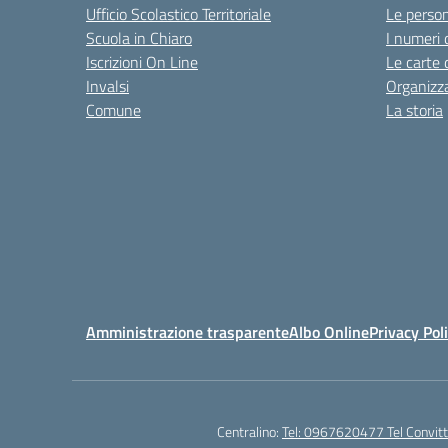
Ufficio Scolastico Territoriale
Le perso
Scuola in Chiaro
I numeri 
Iscrizioni On Line
Le carte 
Invalsi
Organizz
Comune
La storia
Amministrazione trasparente
Albo Online
Privacy Pol
Centralino:
Tel: 0967620477 Tel Convi