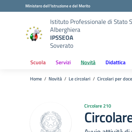
Vai ai contenuti
Vai al menu di navigazione
Vai al footer
Ministero dell'Istruzione e del Merito
Istituto Professionale di Stato 
Alberghiera
IPSSEOA
Soverato
Scuola
Servizi
Novità
Didattica
Home
Novità
Le circolari
Circolari per doc
Circolare 210
Circolar
Avvio attività d