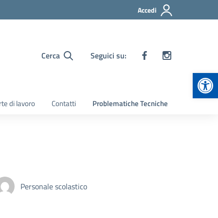
Accedi
Cerca
Seguici su:
Apr
te di lavoro
Contatti
Problematiche Tecniche
Personale scolastico