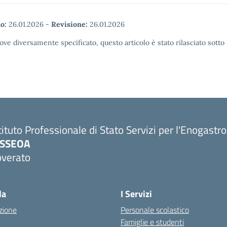
o:
26.01.2026
-
Revisione:
26.01.2026
ove diversamente specificato, questo articolo è stato rilasciato sott
tituto Professionale di Stato Servizi per l'Enogastr
PSSEOA
overato
Visita la pagina iniziale della scuola
la
I Servizi
zione
Personale scolastico
Famiglie e studenti