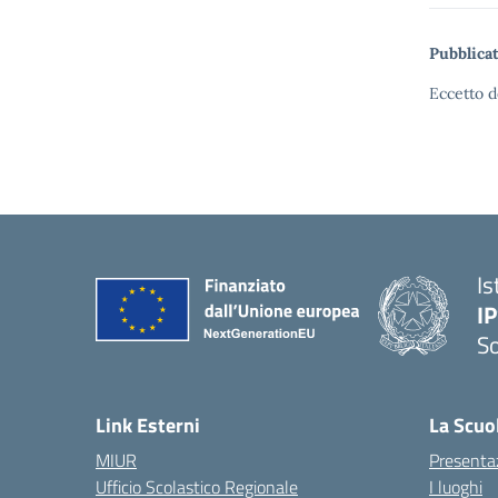
Pubblicat
Eccetto d
Is
I
S
— 
Link Esterni
La Scuo
MIUR
Presenta
Ufficio Scolastico Regionale
I luoghi