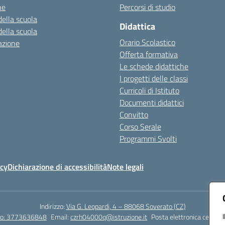
ne
Percorsi di studio
della scuola
Didattica
della scuola
Orario Scolastico
azione
Offerta formativa
Le schede didattiche
I progetti delle classi
Curricoli di Istituto
Documenti didattici
Convitto
Corso Serale
Programmi Svolti
icy
Dichiarazione di accessibilità
Note legali
Indirizzo:
Via G. Leopardi, 4 – 88068 Soverato (CZ)
tto: 3773636848
Email:
czrh04000q@istruzione.it
Posta elettronica certific