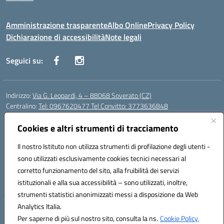
Amministrazione trasparente
Albo Online
Privacy Policy
Dichiarazione di accessibilità
Note legali
Seguici su:
Indirizzo:
Via G. Leopardi, 4 – 88068 Soverato (CZ)
Centralino:
Tel: 0967620477 Tel Convitto: 3773636848
Email:
czrh04000q@istruzione.it
Posta elettronica certificata (PEC):
Cookies e altri strumenti di tracciamento
czrh04000q@pec.istruzione.it
Codice fiscale: 84000690796
Il nostro Istituto non utilizza strumenti di profilazione degli utenti -
Codice meccanografico:
CZRH04000Q
sono utilizzati esclusivamente cookies tecnici necessari al
Codice Indice delle Pubbliche Amministrazioni (IPA): istsc_czrh04000q
corretto funzionamento del sito, alla fruibilità dei servizi
Codice unico di fatturazione (CUF): UF9M13
istituzionali e alla sua accessibilità – sono utilizzati, inoltre,
strumenti statistici anonimizzati messi a disposizione da Web
Analytics Italia.
Hosting & Powered by 3D Solution S.r.l.
Per saperne di più sul nostro sito, consulta la ns.
Cookie Policy.