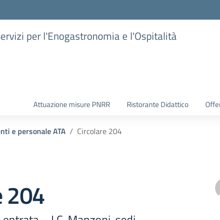
Servizi per l'Enogastronomia e l'Ospitalità
Attuazione misure PNRR
Ristorante Didattico
Offer
enti e personale ATA
Circolare 204
e 204
entrata – I.C. Manzoni, sedi