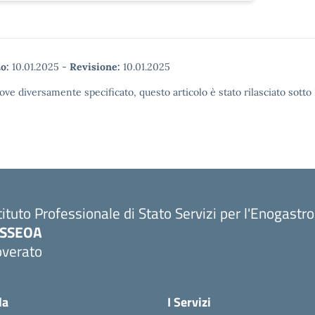
o:
10.01.2025
-
Revisione:
10.01.2025
ove diversamente specificato, questo articolo è stato rilasciato sott
tituto Professionale di Stato Servizi per l'Enogastr
PSSEOA
overato
Visita la pagina iniziale della scuola
la
I Servizi