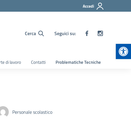
Accedi
Cerca
Seguici su:
Apr
te di lavoro
Contatti
Problematiche Tecniche
Personale scolastico