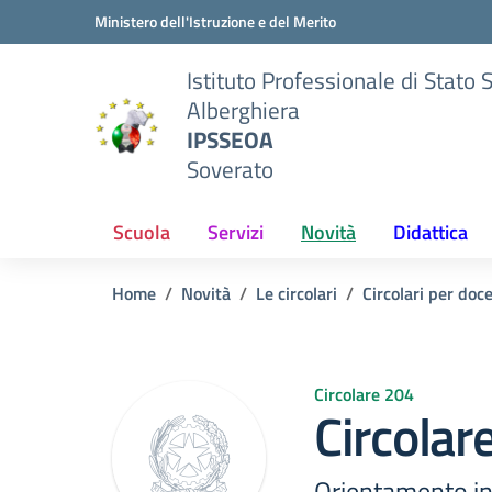
Vai ai contenuti
Vai al menu di navigazione
Vai al footer
Ministero dell'Istruzione e del Merito
Istituto Professionale di Stato 
Alberghiera
IPSSEOA
Soverato
Scuola
Servizi
Novità
Didattica
Home
Novità
Le circolari
Circolari per doc
Circolare 204
Circolar
Orientamento in 