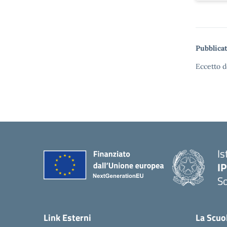
Pubblicat
Eccetto d
Is
I
S
— 
Link Esterni
La Scuo