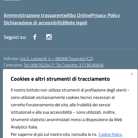
Amministrazione trasparente
Albo Online
Privacy Policy
Dichiarazione di accessibilità
Note legali
Seguici su:
Indirizzo:
Via G. Leopardi, 4 – 88068 Soverato (CZ)
Centralino:
Tel: 0967620477 Tel Convitto: 3773636848
Email:
czrh04000q@istruzione.it
Posta elettronica certificata (PEC):
Cookies e altri strumenti di tracciamento
czrh04000q@pec.istruzione.it
Codice fiscale: 84000690796
Il nostro Istituto non utilizza strumenti di profilazione degli utenti -
Codice meccanografico:
CZRH04000Q
sono utilizzati esclusivamente cookies tecnici necessari al
Codice Indice delle Pubbliche Amministrazioni (IPA): istsc_czrh04000q
corretto funzionamento del sito, alla fruibilità dei servizi
Codice unico di fatturazione (CUF): UF9M13
istituzionali e alla sua accessibilità – sono utilizzati, inoltre,
strumenti statistici anonimizzati messi a disposizione da Web
Analytics Italia.
Hosting & Powered by 3D Solution S.r.l.
Per saperne di più sul nostro sito, consulta la ns.
Cookie Policy.