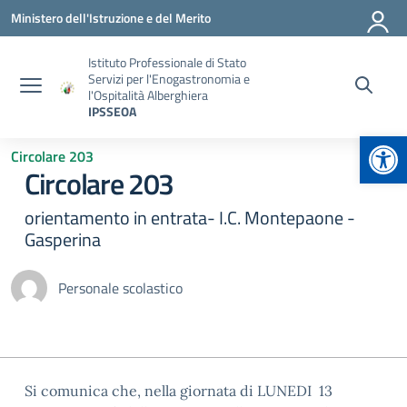
Vai ai contenuti
Vai al menu di navigazione
Vai al footer
Ministero dell'Istruzione e del Merito
Istituto Professionale di Stato
Servizi per l'Enogastronomia e
l'Ospitalità Alberghiera
IPSSEOA
Apr
Circolare 203
Circolare 203
orientamento in entrata- I.C. Montepaone -
Gasperina
Personale scolastico
Si comunica che, nella giornata di LUNEDI 13