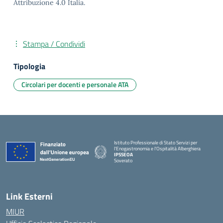
Attribuzione 4.0 Italia.
Stampa / Condividi
Tipologia
Circolari per docenti e personale ATA
Istituto Professionale di Stato Servizi per
l'Enogastronomia e l'Ospitalità Alberghiera
IPSSEOA
Soverato
— Visita la pagina iniziale della scuola
Link Esterni
MIUR