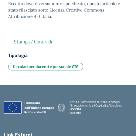
Eccetto dove diversamente specificato, questo articolo è
stato rilasciato sotto Licenza Creative Commons
Attribuzione 4.0 Italia.
Stampa / Condividi
Tipologia
Circolari per docenti e personale ATA
Istituto Professionale di Stato Servizi per
l'Enogastronomia e l'Ospitalità Alberghiera
IPSSEOA
Soverato
— Visita la pagina iniziale della scuola
Link Esterni