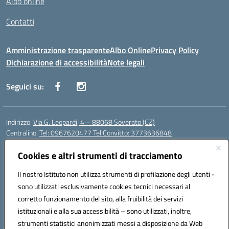
Albo online
Contatti
Amministrazione trasparente
Albo Online
Privacy Policy
Dichiarazione di accessibilità
Note legali
Seguici su:
Indirizzo:
Via G. Leopardi, 4 – 88068 Soverato (CZ)
Centralino:
Tel: 0967620477 Tel Convitto: 3773636848
Email:
czrh04000q@istruzione.it
Posta elettronica certificata (PEC):
Cookies e altri strumenti di tracciamento
czrh04000q@pec.istruzione.it
Codice fiscale: 84000690796
Il nostro Istituto non utilizza strumenti di profilazione degli utenti -
Codice meccanografico:
CZRH04000Q
sono utilizzati esclusivamente cookies tecnici necessari al
Codice Indice delle Pubbliche Amministrazioni (IPA): istsc_czrh04000q
corretto funzionamento del sito, alla fruibilità dei servizi
Codice unico di fatturazione (CUF): UF9M13
istituzionali e alla sua accessibilità – sono utilizzati, inoltre,
strumenti statistici anonimizzati messi a disposizione da Web