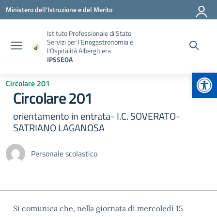
Vai ai contenuti
Vai al menu di navigazione
Vai al footer
Ministero dell'Istruzione e del Merito
Istituto Professionale di Stato
Servizi per l'Enogastronomia e
l'Ospitalità Alberghiera
IPSSEOA
Apr
Circolare 201
Circolare 201
orientamento in entrata- I.C. SOVERATO-
SATRIANO LAGANOSA
Personale scolastico
Si comunica che, nella giornata di mercoledì 15