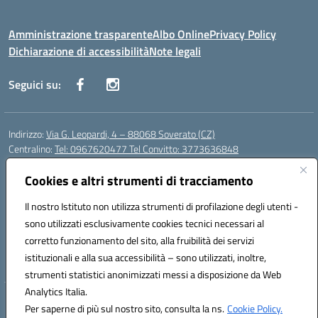
Amministrazione trasparente
Albo Online
Privacy Policy
Dichiarazione di accessibilità
Note legali
Seguici su:
Indirizzo:
Via G. Leopardi, 4 – 88068 Soverato (CZ)
Centralino:
Tel: 0967620477 Tel Convitto: 3773636848
Email:
czrh04000q@istruzione.it
Posta elettronica certificata (PEC):
Cookies e altri strumenti di tracciamento
czrh04000q@pec.istruzione.it
Codice fiscale: 84000690796
Il nostro Istituto non utilizza strumenti di profilazione degli utenti -
Codice meccanografico:
CZRH04000Q
sono utilizzati esclusivamente cookies tecnici necessari al
Codice Indice delle Pubbliche Amministrazioni (IPA): istsc_czrh04000q
corretto funzionamento del sito, alla fruibilità dei servizi
Codice unico di fatturazione (CUF): UF9M13
istituzionali e alla sua accessibilità – sono utilizzati, inoltre,
strumenti statistici anonimizzati messi a disposizione da Web
Analytics Italia.
Hosting & Powered by 3D Solution S.r.l.
Per saperne di più sul nostro sito, consulta la ns.
Cookie Policy.