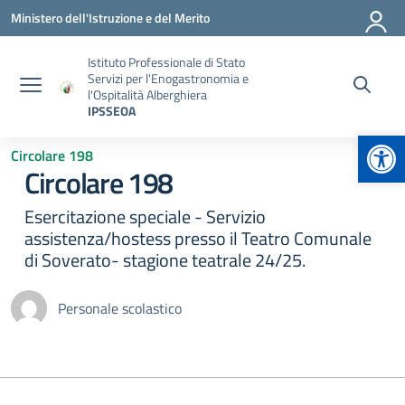
Vai ai contenuti
Vai al menu di navigazione
Vai al footer
Ministero dell'Istruzione e del Merito
Istituto Professionale di Stato
Servizi per l'Enogastronomia e
l'Ospitalità Alberghiera
IPSSEOA
Apr
Circolare 198
Circolare 198
Esercitazione speciale - Servizio
assistenza/hostess presso il Teatro Comunale
di Soverato- stagione teatrale 24/25.
Personale scolastico