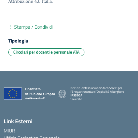
Attribuzione 4.0 Italia.
Stampa / Condividi
Tipologia
Circolari per docenti e personale ATA
Istituto Professionale di Stato Servizi per
l'Enogastronomia e l'Ospitalità Alberghiera
IPSSEOA
Soverato
— Visita la pagina iniziale della scuola
Link Esterni
MIUR