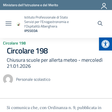
Vai ai contenuti
Vai al menu di navigazione
Vai al footer
Ministero dell'Istruzione e del Merito
Istituto Professionale di Stato
Servizi per l'Enogastronomia e
l'Ospitalità Alberghiera
IPSSEOA
Apr
Circolare 198
Circolare 198
Chiusura scuole per allerta meteo - mercoledì
21.01.2026
Personale scolastico
Si comunica che, con Ordinanza n. 9, pubblicata in