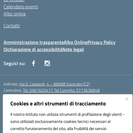
Calendario eventi
Albo online
Contatti
Amministrazione trasparente
Albo Online
Privacy Policy
Dichiarazione di accessibilità
Note legali
Seguici su:
Indirizzo:
Via G. Leopardi, 4 – 88068 Soverato (CZ)
Centralino:
Tel: 0967620477 Tel Convitto: 3773636848
Email:
czrh04000q@istruzione.it
Posta elettronica certificata (PEC):
Cookies e altri strumenti di tracciamento
czrh04000q@pec.istruzione.it
Codice fiscale: 84000690796
Il nostro Istituto non utilizza strumenti di profilazione degli utenti -
Codice meccanografico:
CZRH04000Q
sono utilizzati esclusivamente cookies tecnici necessari al
Codice Indice delle Pubbliche Amministrazioni (IPA): istsc_czrh04000q
corretto funzionamento del sito, alla fruibilità dei servizi
Codice unico di fatturazione (CUF): UF9M13