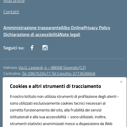
Albo online
Contatti
Amministrazione trasparente
Albo Online
Privacy Policy
Dichiarazione di accessibilità
Note legali
Seguici su:
Indirizzo:
Via G. Leopardi, 4 – 88068 Soverato (CZ)
Centralino:
Tel: 0967620477 Tel Convitto: 3773636848
Email:
czrh04000q@istruzione.it
Posta elettronica certificata (PEC):
Cookies e altri strumenti di tracciamento
czrh04000q@pec.istruzione.it
Codice fiscale: 84000690796
Il nostro Istituto non utilizza strumenti di profilazione degli utenti -
Codice meccanografico:
CZRH04000Q
sono utilizzati esclusivamente cookies tecnici necessari al
Codice Indice delle Pubbliche Amministrazioni (IPA): istsc_czrh04000q
corretto funzionamento del sito, alla fruibilità dei servizi
Codice unico di fatturazione (CUF): UF9M13
istituzionali e alla sua accessibilità – sono utilizzati, inoltre,
strumenti statistici anonimizzati messi a disposizione da Web