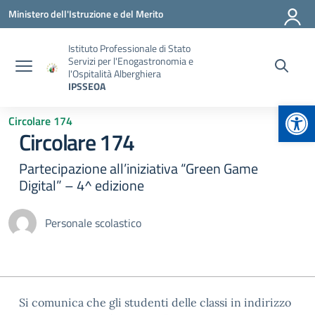
Vai ai contenuti
Vai al menu di navigazione
Vai al footer
Ministero dell'Istruzione e del Merito
Istituto Professionale di Stato
Servizi per l'Enogastronomia e
l'Ospitalità Alberghiera
IPSSEOA
Apr
Circolare 174
Circolare 174
Partecipazione all’iniziativa “Green Game
Digital” – 4^ edizione
Personale scolastico
Si comunica che gli studenti delle classi in indirizzo