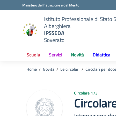
Vai ai contenuti
Vai al menu di navigazione
Vai al footer
Ministero dell'Istruzione e del Merito
Istituto Professionale di Stato 
Alberghiera
IPSSEOA
Soverato
Scuola
Servizi
Novità
Didattica
Home
Novità
Le circolari
Circolari per doc
Circolare 173
Circolar
Integrazione doce