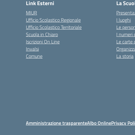
Link Esterni
La Scuo
MIUR
Presenta
Ufficio Scolastico Regionale
I luoghi
Ufficio Scolastico Territoriale
Le perso
Scuola in Chiaro
I numeri 
Iscrizioni On Line
Le carte 
Invalsi
Organizz
Comune
La storia
Amministrazione trasparente
Albo Online
Privacy Pol