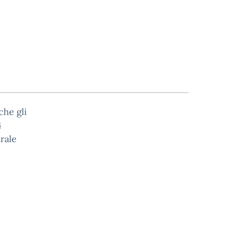
che gli
4
trale