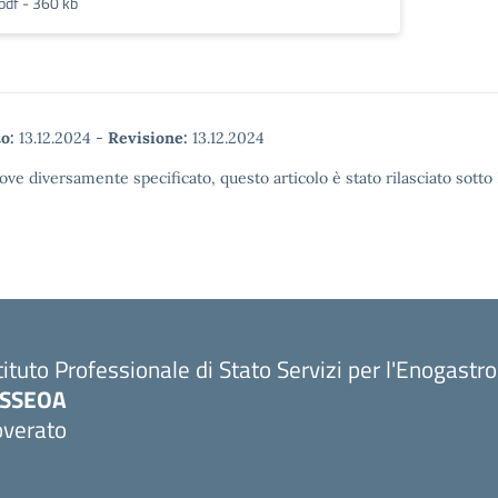
pdf - 360 kb
o:
13.12.2024
-
Revisione:
13.12.2024
ove diversamente specificato, questo articolo è stato rilasciato sott
tituto Professionale di Stato Servizi per l'Enogastr
PSSEOA
overato
Visita la pagina iniziale della scuola