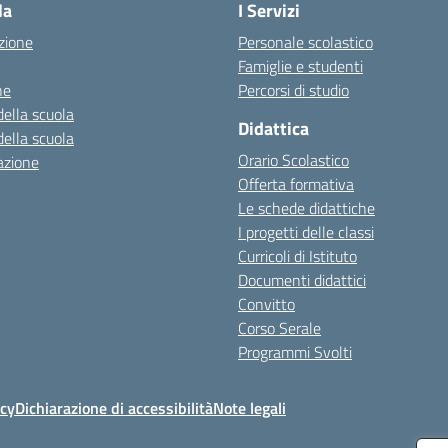
la
I Servizi
zione
Personale scolastico
Famiglie e studenti
ne
Percorsi di studio
della scuola
Didattica
della scuola
Orario Scolastico
azione
Offerta formativa
Le schede didattiche
I progetti delle classi
Curricoli di Istituto
Documenti didattici
Convitto
Corso Serale
Programmi Svolti
icy
Dichiarazione di accessibilità
Note legali