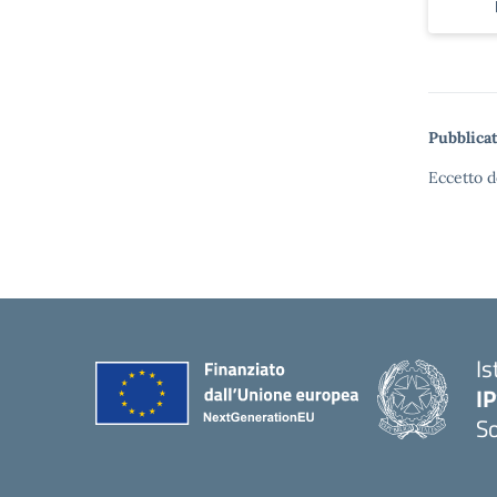
Pubblicat
Eccetto d
Is
I
S
— 