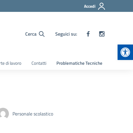
Accedi
Cerca
Seguici su:
Apr
te di lavoro
Contatti
Problematiche Tecniche
Personale scolastico