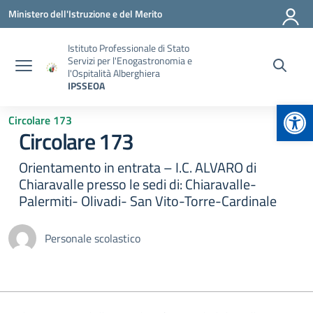
Vai ai contenuti
Vai al menu di navigazione
Vai al footer
Ministero dell'Istruzione e del Merito
Istituto Professionale di Stato
Servizi per l'Enogastronomia e
l'Ospitalità Alberghiera
IPSSEOA
Apr
Circolare 173
Circolare 173
Orientamento in entrata – I.C. ALVARO di
Chiaravalle presso le sedi di: Chiaravalle-
Palermiti- Olivadi- San Vito-Torre-Cardinale
Personale scolastico