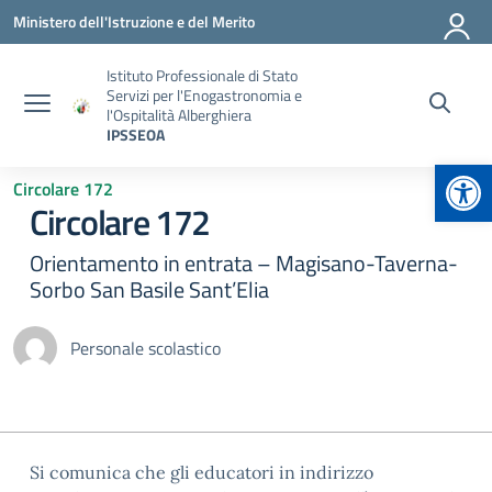
Vai ai contenuti
Vai al menu di navigazione
Vai al footer
Ministero dell'Istruzione e del Merito
Istituto Professionale di Stato
Servizi per l'Enogastronomia e
l'Ospitalità Alberghiera
IPSSEOA
Apr
Circolare 172
Circolare 172
Orientamento in entrata – Magisano-Taverna-
Sorbo San Basile Sant’Elia
Personale scolastico
Si comunica che gli educatori in indirizzo