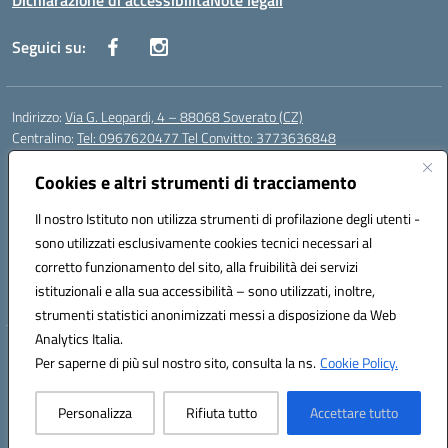
Dichiarazione di accessibilità
Note legali
Seguici su:
Indirizzo:
Via G. Leopardi, 4 – 88068 Soverato (CZ)
Centralino:
Tel: 0967620477 Tel Convitto: 3773636848
Email:
czrh04000q@istruzione.it
Posta elettronica certificata (PEC):
Cookies e altri strumenti di tracciamento
czrh04000q@pec.istruzione.it
Codice fiscale: 84000690796
Il nostro Istituto non utilizza strumenti di profilazione degli utenti -
Codice meccanografico:
CZRH04000Q
sono utilizzati esclusivamente cookies tecnici necessari al
Codice Indice delle Pubbliche Amministrazioni (IPA): istsc_czrh04000q
corretto funzionamento del sito, alla fruibilità dei servizi
Codice unico di fatturazione (CUF): UF9M13
istituzionali e alla sua accessibilità – sono utilizzati, inoltre,
strumenti statistici anonimizzati messi a disposizione da Web
Analytics Italia.
Hosting & Powered by 3D Solution S.r.l.
Per saperne di più sul nostro sito, consulta la ns.
Cookie Policy.
Concept & Design by Designers Italia
Personalizza
Rifiuta tutto
Accettare tutto