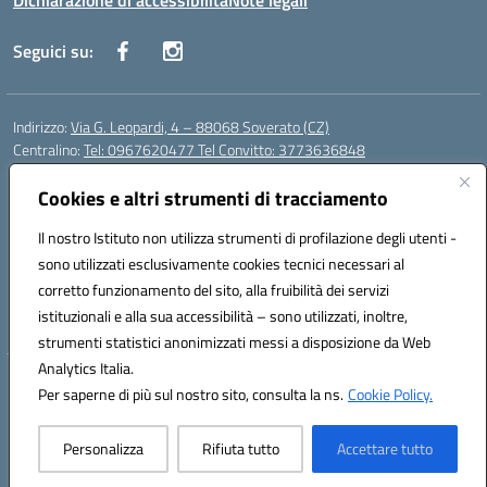
Dichiarazione di accessibilità
Note legali
Seguici su:
Indirizzo:
Via G. Leopardi, 4 – 88068 Soverato (CZ)
Centralino:
Tel: 0967620477 Tel Convitto: 3773636848
Email:
czrh04000q@istruzione.it
Posta elettronica certificata (PEC):
Cookies e altri strumenti di tracciamento
czrh04000q@pec.istruzione.it
Codice fiscale: 84000690796
Il nostro Istituto non utilizza strumenti di profilazione degli utenti -
Codice meccanografico:
CZRH04000Q
sono utilizzati esclusivamente cookies tecnici necessari al
Codice Indice delle Pubbliche Amministrazioni (IPA): istsc_czrh04000q
corretto funzionamento del sito, alla fruibilità dei servizi
Codice unico di fatturazione (CUF): UF9M13
istituzionali e alla sua accessibilità – sono utilizzati, inoltre,
strumenti statistici anonimizzati messi a disposizione da Web
Analytics Italia.
Hosting & Powered by 3D Solution S.r.l.
Per saperne di più sul nostro sito, consulta la ns.
Cookie Policy.
Concept & Design by Designers Italia
Personalizza
Rifiuta tutto
Accettare tutto