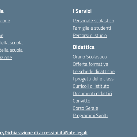
la
I Servizi
zione
Personale scolastico
Famiglie e studenti
ne
Percorsi di studio
della scuola
Didattica
della scuola
Orario Scolastico
azione
Offerta formativa
Le schede didattiche
I progetti delle classi
Curricoli di Istituto
Documenti didattici
Convitto
Corso Serale
Programmi Svolti
icy
Dichiarazione di accessibilità
Note legali