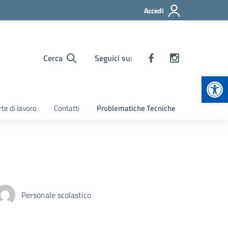
Accedi
Cerca
Seguici su:
Apr
te di lavoro
Contatti
Problematiche Tecniche
Personale scolastico