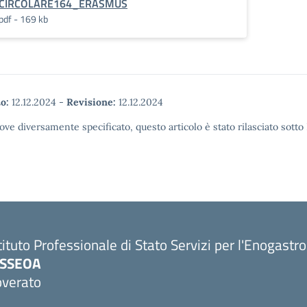
CIRCOLARE164_ERASMUS
pdf - 169 kb
o:
12.12.2024
-
Revisione:
12.12.2024
ove diversamente specificato, questo articolo è stato rilasciato sott
tituto Professionale di Stato Servizi per l'Enogastr
PSSEOA
overato
Visita la pagina iniziale della scuola