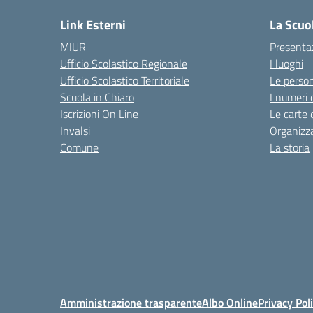
Link Esterni
La Scuo
MIUR
Presenta
Ufficio Scolastico Regionale
I luoghi
Ufficio Scolastico Territoriale
Le perso
Scuola in Chiaro
I numeri 
Iscrizioni On Line
Le carte 
Invalsi
Organizz
Comune
La storia
Amministrazione trasparente
Albo Online
Privacy Pol