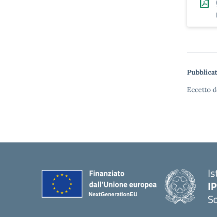
Pubblicat
Eccetto d
Is
I
S
— 