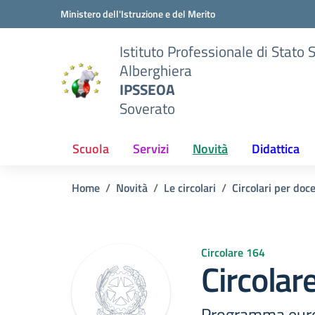
Vai ai contenuti
Vai al menu di navigazione
Vai al footer
Ministero dell'Istruzione e del Merito
Istituto Professionale di Stato 
Alberghiera
IPSSEOA
Soverato
Scuola
Servizi
Novità
Didattica
Home
Novità
Le circolari
Circolari per doc
Circolare 164
Circolar
Programma eur