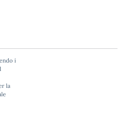
endo i
l
er la
ale