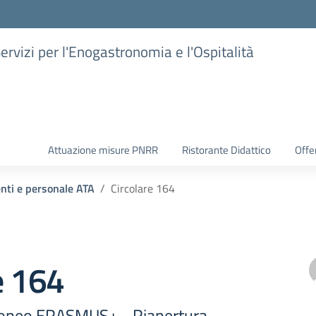
Servizi per l'Enogastronomia e l'Ospitalità
Attuazione misure PNRR
Ristorante Didattico
Offer
enti e personale ATA
Circolare 164
e 164
opeo ERASMUS+ - Riapertura