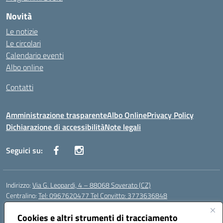
Novità
Le notizie
Le circolari
Calendario eventi
Albo online
Contatti
Amministrazione trasparente
Albo Online
Privacy Policy
Dichiarazione di accessibilità
Note legali
Seguici su:
Indirizzo:
Via G. Leopardi, 4 – 88068 Soverato (CZ)
Centralino:
Tel: 0967620477 Tel Convitto: 3773636848
Email:
czrh04000q@istruzione.it
Posta elettronica certificata (PEC):
Cookies e altri strumenti di tracciamento
czrh04000q@pec.istruzione.it