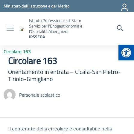
Vai ai contenuti
Vai al menu di navigazione
Vai al footer
Ministero dell'Istruzione e del Merito
Istituto Professionale di Stato
Servizi per l'Enogastronomia e
l'Ospitalità Alberghiera
IPSSEOA
Apr
Circolare 163
Circolare 163
Orientamento in entrata – Cicala-San Pietro-
Tiriolo-Gimigliano
Personale scolastico
Il contenuto della circolare è consultabile nella