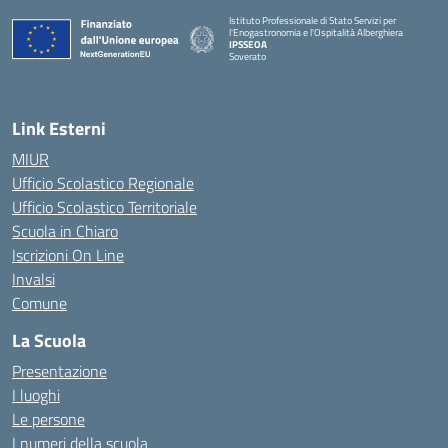
Istituto Professionale di Stato Servizi per
l'Enogastronomia e l'Ospitalità Alberghiera
IPSSEOA
Soverato
— Visita la pagina iniziale della scuola
Link Esterni
MIUR
Ufficio Scolastico Regionale
Ufficio Scolastico Territoriale
Scuola in Chiaro
Iscrizioni On Line
Invalsi
Comune
La Scuola
Presentazione
I luoghi
Le persone
I numeri della scuola