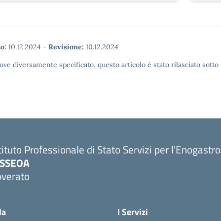
o:
10.12.2024
-
Revisione:
10.12.2024
ove diversamente specificato, questo articolo è stato rilasciato sott
tituto Professionale di Stato Servizi per l'Enogastr
PSSEOA
overato
Visita la pagina iniziale della scuola
la
I Servizi