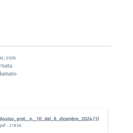
to, con
rnata
clamato
Avviso_prot._n._10_del_6_dicembre_2024 (1)
pdf - 218 kb