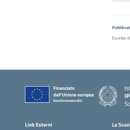
Pubblicat
Eccetto d
Is
I
S
— 
Link Esterni
La Scuo