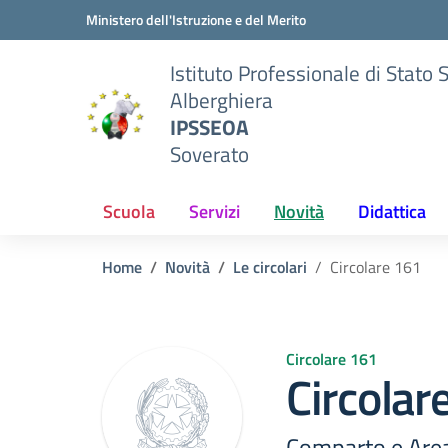
Vai ai contenuti
Vai al menu di navigazione
Vai al footer
Ministero dell'Istruzione e del Merito
Istituto Professionale di Stato 
Alberghiera
IPSSEOA
Soverato
Scuola
Servizi
Novità
Didattica
Home
Novità
Le circolari
Circolare 161
Circolare 161
Circolar
Comparto e Area 