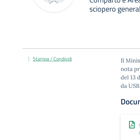
sciopero genera
Stampa / Condividi
Il Mini
nota pr
del 13 
da US
Docu