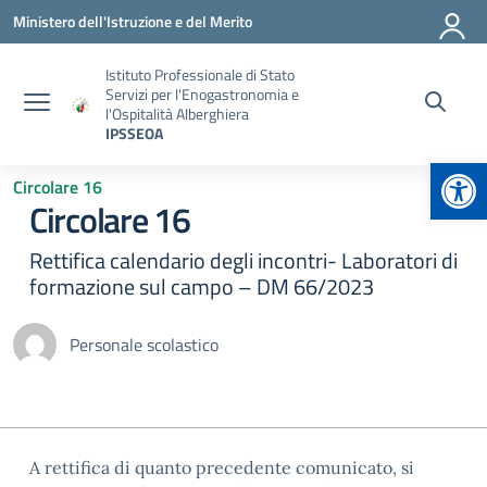
Vai ai contenuti
Vai al menu di navigazione
Vai al footer
Ministero dell'Istruzione e del Merito
Istituto Professionale di Stato
Servizi per l'Enogastronomia e
l'Ospitalità Alberghiera
IPSSEOA
Apr
Circolare 16
Circolare 16
Rettifica calendario degli incontri- Laboratori di
formazione sul campo – DM 66/2023
Personale scolastico
A rettifica di quanto precedente comunicato, si