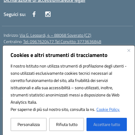
Dichiarazione di accessibilità
Note legali
Seguici su:
Indirizzo:
Via G. Leopardi, 4 – 88068 Soverato (CZ)
Centralino:
Tel: 0967620477 Tel Convitto: 3773636848
Email:
czrh04000q@istruzione.it
Posta elettronica certificata (PEC):
Cookies e altri strumenti di tracciamento
czrh04000q@pec.istruzione.it
Codice fiscale: 84000690796
Il nostro Istituto non utilizza strumenti di profilazione degli utenti -
Codice meccanografico:
CZRH04000Q
sono utilizzati esclusivamente cookies tecnici necessari al
Codice Indice delle Pubbliche Amministrazioni (IPA): istsc_czrh04000q
corretto funzionamento del sito, alla fruibilità dei servizi
Codice unico di fatturazione (CUF): UF9M13
istituzionali e alla sua accessibilità – sono utilizzati, inoltre,
strumenti statistici anonimizzati messi a disposizione da Web
Analytics Italia.
Hosting & Powered by 3D Solution S.r.l.
Per saperne di più sul nostro sito, consulta la ns.
Cookie Policy.
Concept & Design by Designers Italia
Personalizza
Rifiuta tutto
Accettare tutto