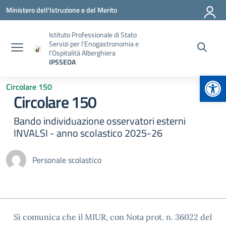
Vai ai contenuti
Vai al menu di navigazione
Vai al footer
Ministero dell'Istruzione e del Merito
Istituto Professionale di Stato
Servizi per l'Enogastronomia e
l'Ospitalità Alberghiera
IPSSEOA
Apr
Circolare 150
Circolare 150
Bando individuazione osservatori esterni
INVALSI - anno scolastico 2025-26
Personale scolastico
Si comunica che il MIUR, con Nota prot. n. 36022 del