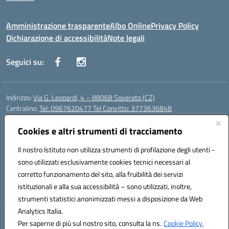
Amministrazione trasparente
Albo Online
Privacy Policy
Dichiarazione di accessibilità
Note legali
Seguici su:
Indirizzo:
Via G. Leopardi, 4 – 88068 Soverato (CZ)
Centralino:
Tel: 0967620477 Tel Convitto: 3773636848
Email:
czrh04000q@istruzione.it
Posta elettronica certificata (PEC):
Cookies e altri strumenti di tracciamento
czrh04000q@pec.istruzione.it
Codice fiscale: 84000690796
Il nostro Istituto non utilizza strumenti di profilazione degli utenti -
Codice meccanografico:
CZRH04000Q
sono utilizzati esclusivamente cookies tecnici necessari al
Codice Indice delle Pubbliche Amministrazioni (IPA): istsc_czrh04000q
corretto funzionamento del sito, alla fruibilità dei servizi
Codice unico di fatturazione (CUF): UF9M13
istituzionali e alla sua accessibilità – sono utilizzati, inoltre,
strumenti statistici anonimizzati messi a disposizione da Web
Analytics Italia.
Hosting & Powered by 3D Solution S.r.l.
Per saperne di più sul nostro sito, consulta la ns.
Cookie Policy.