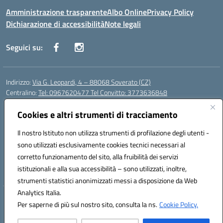
Amministrazione trasparente
Albo Online
Privacy Policy
Dichiarazione di accessibilità
Note legali
Seguici su:
Indirizzo:
Via G. Leopardi, 4 – 88068 Soverato (CZ)
Centralino:
Tel: 0967620477 Tel Convitto: 3773636848
Email:
czrh04000q@istruzione.it
Posta elettronica certificata (PEC):
Cookies e altri strumenti di tracciamento
czrh04000q@pec.istruzione.it
Codice fiscale: 84000690796
Il nostro Istituto non utilizza strumenti di profilazione degli utenti -
Codice meccanografico:
CZRH04000Q
sono utilizzati esclusivamente cookies tecnici necessari al
Codice Indice delle Pubbliche Amministrazioni (IPA): istsc_czrh04000q
corretto funzionamento del sito, alla fruibilità dei servizi
Codice unico di fatturazione (CUF): UF9M13
istituzionali e alla sua accessibilità – sono utilizzati, inoltre,
strumenti statistici anonimizzati messi a disposizione da Web
Analytics Italia.
Hosting & Powered by 3D Solution S.r.l.
Per saperne di più sul nostro sito, consulta la ns.
Cookie Policy.
Concept & Design by Designers Italia