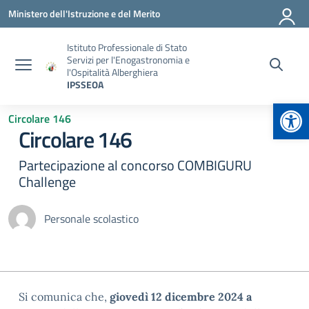
Vai ai contenuti
Vai al menu di navigazione
Vai al footer
Ministero dell'Istruzione e del Merito
Istituto Professionale di Stato
Servizi per l'Enogastronomia e
l'Ospitalità Alberghiera
IPSSEOA
Apr
Circolare 146
Circolare 146
Partecipazione al concorso COMBIGURU
Challenge
Personale scolastico
Si comunica che,
giovedì 12 dicembre 2024 a