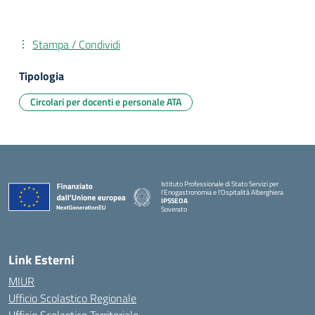
Stampa / Condividi
Tipologia
Circolari per docenti e personale ATA
Istituto Professionale di Stato Servizi per
l'Enogastronomia e l'Ospitalità Alberghiera
IPSSEOA
Soverato
— Visita la pagina iniziale della scuola
Link Esterni
MIUR
Ufficio Scolastico Regionale