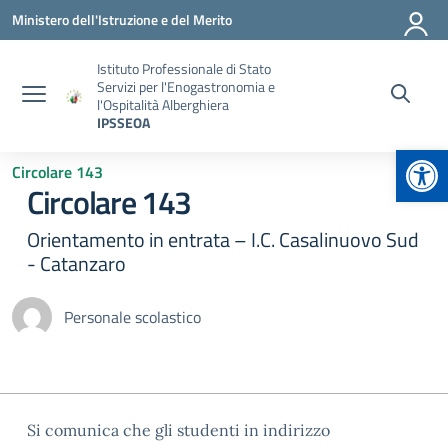
Vai ai contenuti
Vai al menu di navigazione
Vai al footer
Ministero dell'Istruzione e del Merito
Istituto Professionale di Stato
Servizi per l'Enogastronomia e
l'Ospitalità Alberghiera
IPSSEOA
Apr
Circolare 143
Circolare 143
Orientamento in entrata – I.C. Casalinuovo Sud
- Catanzaro
Personale scolastico
Si comunica che gli studenti in indirizzo