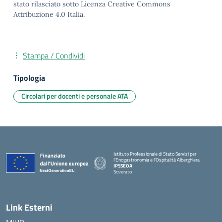
stato rilasciato sotto Licenza Creative Commons
Attribuzione 4.0 Italia.
Stampa / Condividi
Tipologia
Circolari per docenti e personale ATA
Istituto Professionale di Stato Servizi per
l'Enogastronomia e l'Ospitalità Alberghiera
IPSSEOA
Soverato
— Visita la pagina iniziale della scuola
Link Esterni