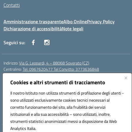
Contatti
Amministrazione trasparente
Albo Online
Privacy Policy
Dichiarazione di accessibilità
Note legali
Seguici su:
Indirizzo:
Via G. Leopardi, 4 – 88068 Soverato (CZ)
Centralino:
Tel: 0967620477 Tel Convitto: 3773636848
Email:
czrh04000q@istruzione.it
Posta elettronica certificata (PEC):
Cookies e altri strumenti di tracciamento
czrh04000q@pec.istruzione.it
Codice fiscale: 84000690796
Il nostro Istituto non utilizza strumenti di profilazione degli utenti -
Codice meccanografico:
CZRH04000Q
sono utilizzati esclusivamente cookies tecnici necessari al
Codice Indice delle Pubbliche Amministrazioni (IPA): istsc_czrh04000q
corretto funzionamento del sito, alla fruibilità dei servizi
Codice unico di fatturazione (CUF): UF9M13
istituzionali e alla sua accessibilità – sono utilizzati, inoltre,
strumenti statistici anonimizzati messi a disposizione da Web
Analytics Italia.