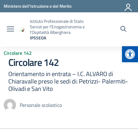
Vai ai contenuti
Vai al menu di navigazione
Vai al footer
Ministero dell'Istruzione e del Merito
Istituto Professionale di Stato
Servizi per l'Enogastronomia e
l'Ospitalità Alberghiera
IPSSEOA
Apr
Circolare 142
Circolare 142
Orientamento in entrata – I.C. ALVARO di
Chiaravalle preso le sedi di: Petrizzi- Palermiti-
Olivadi e San Vito
Personale scolastico