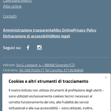
Calendario eventi
Albo online
Contatti
Amministrazione trasparente
Albo Online
Privacy Policy
Dichiarazione di accessibilità
Note legali
Seguici su:
Indirizzo:
Via G. Leopardi, 4 – 88068 Soverato (CZ)
Centralino:
Tel: 0967620477 Tel Convitto: 3773636848
Email:
czrh04000q@istruzione.it
Posta elettronica certificata (PEC):
Cookies e altri strumenti di tracciamento
czrh04000q@pec.istruzione.it
Codice fiscale: 84000690796
Il nostro Istituto non utilizza strumenti di profilazione degli utenti -
Codice meccanografico:
CZRH04000Q
sono utilizzati esclusivamente cookies tecnici necessari al
Codice Indice delle Pubbliche Amministrazioni (IPA): istsc_czrh04000q
corretto funzionamento del sito, alla fruibilità dei servizi
Codice unico di fatturazione (CUF): UF9M13
istituzionali e alla sua accessibilità – sono utilizzati, inoltre,