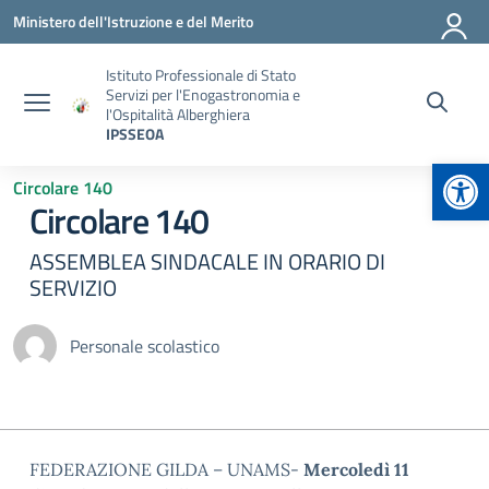
Vai ai contenuti
Vai al menu di navigazione
Vai al footer
Ministero dell'Istruzione e del Merito
Istituto Professionale di Stato
Servizi per l'Enogastronomia e
l'Ospitalità Alberghiera
IPSSEOA
Apr
Circolare 140
Circolare 140
ASSEMBLEA SINDACALE IN ORARIO DI
SERVIZIO
Personale scolastico
FEDERAZIONE GILDA – UNAMS-
Mercoledì 11