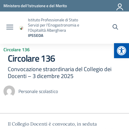
Vai ai contenuti
Vai al menu di navigazione
Vai al footer
Ministero dell'Istruzione e del Merito
Istituto Professionale di Stato
Servizi per l'Enogastronomia e
l'Ospitalità Alberghiera
IPSSEOA
Apr
Circolare 136
Circolare 136
Convocazione straordinaria del Collegio dei
Docenti – 3 dicembre 2025
Personale scolastico
II Collegio Docenti è convocato, in seduta