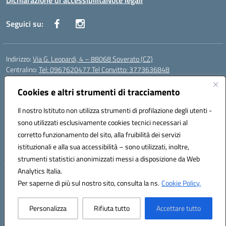
Dichiarazione di accessibilità
Note legali
Seguici su:
Indirizzo:
Via G. Leopardi, 4 – 88068 Soverato (CZ)
Centralino:
Tel: 0967620477 Tel Convitto: 3773636848
Email:
czrh04000q@istruzione.it
Posta elettronica certificata (PEC):
Cookies e altri strumenti di tracciamento
czrh04000q@pec.istruzione.it
Codice fiscale: 84000690796
Il nostro Istituto non utilizza strumenti di profilazione degli utenti -
Codice meccanografico:
CZRH04000Q
sono utilizzati esclusivamente cookies tecnici necessari al
Codice Indice delle Pubbliche Amministrazioni (IPA): istsc_czrh04000q
corretto funzionamento del sito, alla fruibilità dei servizi
Codice unico di fatturazione (CUF): UF9M13
istituzionali e alla sua accessibilità – sono utilizzati, inoltre,
strumenti statistici anonimizzati messi a disposizione da Web
Analytics Italia.
Hosting & Powered by 3D Solution S.r.l.
Per saperne di più sul nostro sito, consulta la ns.
Cookie Policy.
Concept & Design by Designers Italia
Personalizza
Rifiuta tutto
Accettare tutto