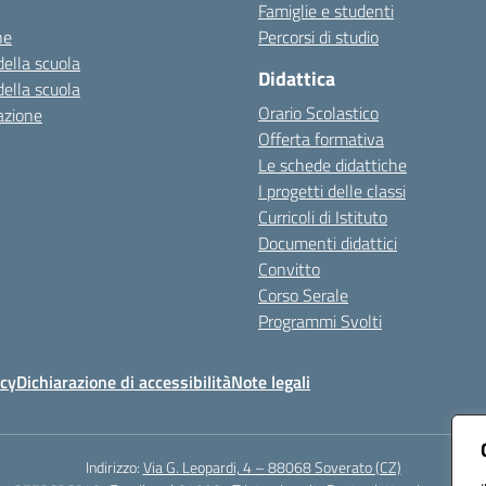
Famiglie e studenti
ne
Percorsi di studio
della scuola
Didattica
della scuola
Orario Scolastico
azione
Offerta formativa
Le schede didattiche
I progetti delle classi
Curricoli di Istituto
Documenti didattici
Convitto
Corso Serale
Programmi Svolti
icy
Dichiarazione di accessibilità
Note legali
Indirizzo:
Via G. Leopardi, 4 – 88068 Soverato (CZ)