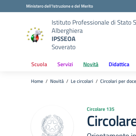
Vai ai contenuti
Vai al menu di navigazione
Vai al footer
Ministero dell'Istruzione e del Merito
Istituto Professionale di Stato 
Alberghiera
IPSSEOA
Soverato
Scuola
Servizi
Novità
Didattica
Home
Novità
Le circolari
Circolari per doc
Circolare 135
Circolar
Orientamento in 