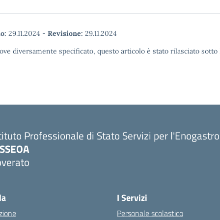
o:
29.11.2024
-
Revisione:
29.11.2024
ove diversamente specificato, questo articolo è stato rilasciato sott
tituto Professionale di Stato Servizi per l'Enogastr
PSSEOA
overato
Visita la pagina iniziale della scuola
la
I Servizi
zione
Personale scolastico