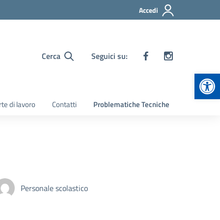
Accedi
Cerca
Seguici su:
Apr
te di lavoro
Contatti
Problematiche Tecniche
Personale scolastico