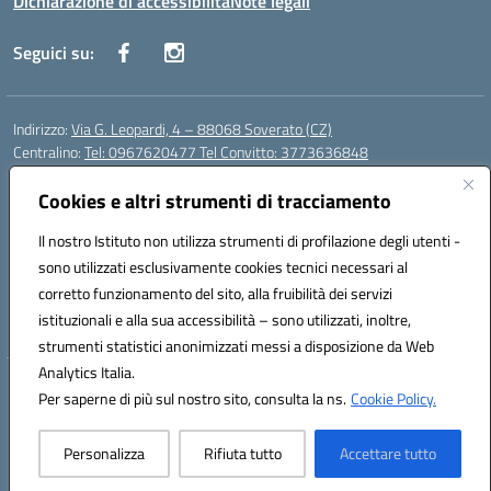
Dichiarazione di accessibilità
Note legali
Seguici su:
Indirizzo:
Via G. Leopardi, 4 – 88068 Soverato (CZ)
Centralino:
Tel: 0967620477 Tel Convitto: 3773636848
Email:
czrh04000q@istruzione.it
Posta elettronica certificata (PEC):
Cookies e altri strumenti di tracciamento
czrh04000q@pec.istruzione.it
Codice fiscale: 84000690796
Il nostro Istituto non utilizza strumenti di profilazione degli utenti -
Codice meccanografico:
CZRH04000Q
sono utilizzati esclusivamente cookies tecnici necessari al
Codice Indice delle Pubbliche Amministrazioni (IPA): istsc_czrh04000q
corretto funzionamento del sito, alla fruibilità dei servizi
Codice unico di fatturazione (CUF): UF9M13
istituzionali e alla sua accessibilità – sono utilizzati, inoltre,
strumenti statistici anonimizzati messi a disposizione da Web
Analytics Italia.
Hosting & Powered by 3D Solution S.r.l.
Per saperne di più sul nostro sito, consulta la ns.
Cookie Policy.
Concept & Design by Designers Italia
Personalizza
Rifiuta tutto
Accettare tutto