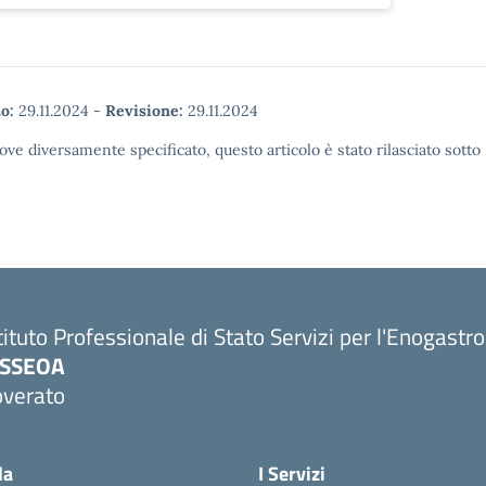
o:
29.11.2024
-
Revisione:
29.11.2024
ove diversamente specificato, questo articolo è stato rilasciato sott
tituto Professionale di Stato Servizi per l'Enogastr
PSSEOA
overato
Visita la pagina iniziale della scuola
la
I Servizi