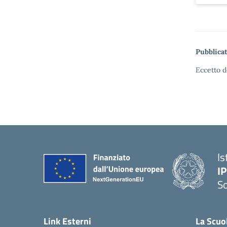
Pubblicat
Eccetto d
Is
I
S
— 
Link Esterni
La Scuo