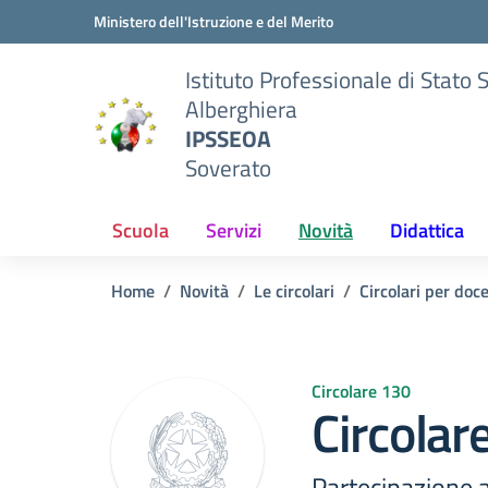
Vai ai contenuti
Vai al menu di navigazione
Vai al footer
Ministero dell'Istruzione e del Merito
Istituto Professionale di Stato 
Alberghiera
IPSSEOA
Soverato
Scuola
Servizi
Novità
Didattica
Home
Novità
Le circolari
Circolari per doc
Circolare 130
Circolar
Partecipazione 