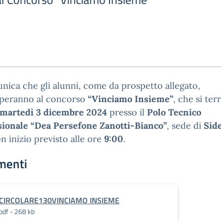
nica che gli alunni, come da prospetto allegato,
iperanno al concorso
“Vinciamo Insieme”
, che si terr
martedì 3 dicembre 2024
presso il
Polo Tecnico
sionale “Dea Persefone Zanotti-Bianco”
, sede di
Sid
on inizio previsto alle ore
9:00
.
menti
CIRCOLARE130VINCIAMO INSIEME
pdf - 268 kb