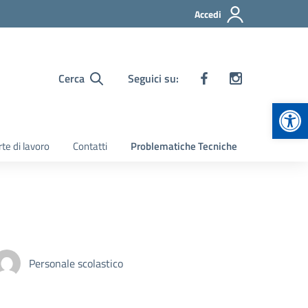
Accedi
Cerca
Seguici su:
Apr
te di lavoro
Contatti
Problematiche Tecniche
Personale scolastico