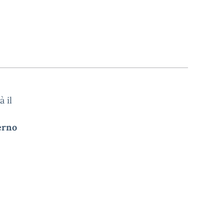
à il
erno