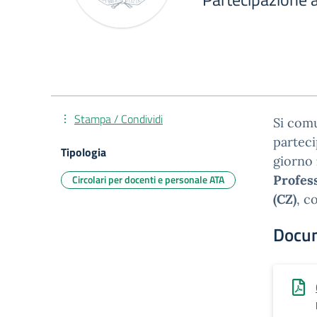
Stampa / Condividi
Si comu
partec
Tipologia
giorno
Circolari per docenti e personale ATA
Profes
(CZ)
, c
Docu