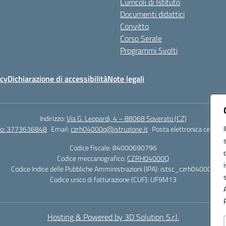
Curricoli di Istituto
Documenti didattici
Convitto
Corso Serale
Programmi Svolti
icy
Dichiarazione di accessibilità
Note legali
Indirizzo:
Via G. Leopardi, 4 – 88068 Soverato (CZ)
tto: 3773636848
Email:
czrh04000q@istruzione.it
Posta elettronica certific
Codice fiscale: 84000690796
Codice meccanografico:
CZRH04000Q
Codice Indice delle Pubbliche Amministrazioni (IPA): istsc_czrh04000q
Codice unico di fatturazione (CUF): UF9M13
Hosting & Powered by 3D Solution S.r.l.