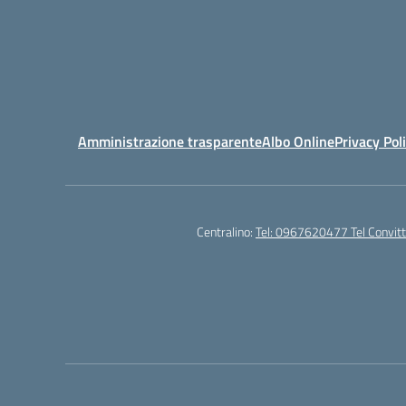
Amministrazione trasparente
Albo Online
Privacy Pol
Centralino:
Tel: 0967620477 Tel Convi