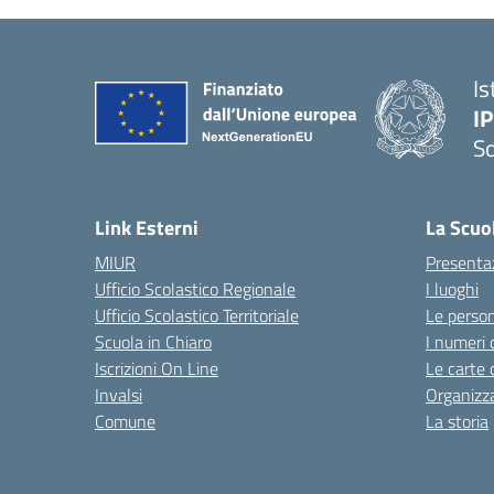
Is
I
S
— 
Link Esterni
La Scuo
MIUR
Presenta
Ufficio Scolastico Regionale
I luoghi
Ufficio Scolastico Territoriale
Le perso
Scuola in Chiaro
I numeri 
Iscrizioni On Line
Le carte 
Invalsi
Organizz
Comune
La storia