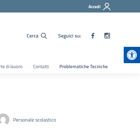
Accedi
Cerca
Seguici su:
Apr
te di lavoro
Contatti
Problematiche Tecniche
Personale scolastico