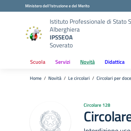
Vai ai contenuti
Vai al menu di navigazione
Vai al footer
Ministero dell'Istruzione e del Merito
Istituto Professionale di Stato 
Alberghiera
IPSSEOA
Soverato
Scuola
Servizi
Novità
Didattica
Home
Novità
Le circolari
Circolari per doc
Circolare 128
Circolar
Interdizione uso