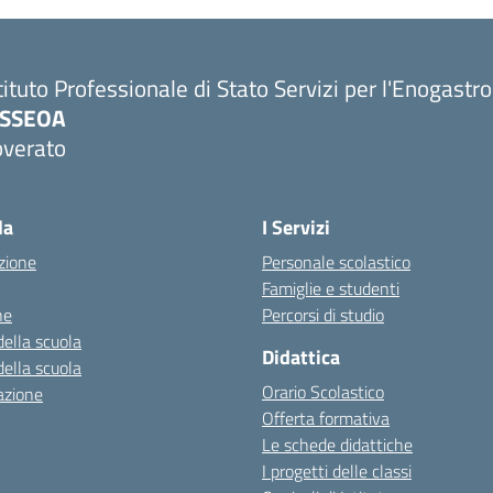
tituto Professionale di Stato Servizi per l'Enogastr
PSSEOA
overato
Visita la pagina iniziale della scuola
la
I Servizi
zione
Personale scolastico
Famiglie e studenti
ne
Percorsi di studio
della scuola
Didattica
della scuola
Orario Scolastico
azione
Offerta formativa
Le schede didattiche
I progetti delle classi