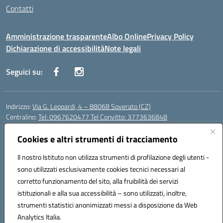
Contatti
Amministrazione trasparente
Albo Online
Privacy Policy
Dichiarazione di accessibilità
Note legali
Seguici su:
Indirizzo:
Via G. Leopardi, 4 – 88068 Soverato (CZ)
Centralino:
Tel: 0967620477 Tel Convitto: 3773636848
Email:
czrh04000q@istruzione.it
Posta elettronica certificata (PEC):
Cookies e altri strumenti di tracciamento
czrh04000q@pec.istruzione.it
Codice fiscale: 84000690796
Il nostro Istituto non utilizza strumenti di profilazione degli utenti -
Codice meccanografico:
CZRH04000Q
sono utilizzati esclusivamente cookies tecnici necessari al
Codice Indice delle Pubbliche Amministrazioni (IPA): istsc_czrh04000q
corretto funzionamento del sito, alla fruibilità dei servizi
Codice unico di fatturazione (CUF): UF9M13
istituzionali e alla sua accessibilità – sono utilizzati, inoltre,
strumenti statistici anonimizzati messi a disposizione da Web
Analytics Italia.