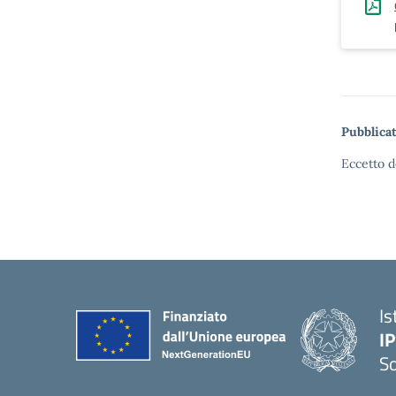
Pubblicat
Eccetto d
Is
I
S
— 