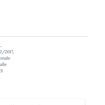
L
12/2017,
sonale
alle
IS