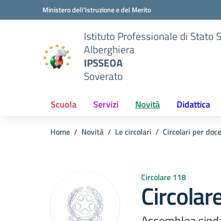
Vai ai contenuti
Vai al menu di navigazione
Vai al footer
Ministero dell'Istruzione e del Merito
Istituto Professionale di Stato 
Alberghiera
IPSSEOA
Soverato
Scuola
Servizi
Novità
Didattica
Home
Novità
Le circolari
Circolari per doc
Circolare 118
Circolar
Assemblea sindac