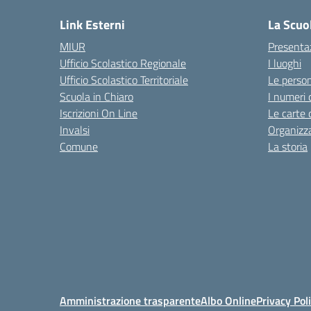
Link Esterni
La Scuo
MIUR
Presenta
Ufficio Scolastico Regionale
I luoghi
Ufficio Scolastico Territoriale
Le perso
Scuola in Chiaro
I numeri 
Iscrizioni On Line
Le carte 
Invalsi
Organizz
Comune
La storia
Amministrazione trasparente
Albo Online
Privacy Pol