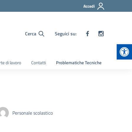
Accedi
Cerca
Seguici su:
Apr
te di lavoro
Contatti
Problematiche Tecniche
Personale scolastico