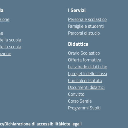
la
I Servizi
zione
Personale scolastico
Famiglie e studenti
ne
Percorsi di studio
della scuola
Didattica
della scuola
Orario Scolastico
azione
Offerta formativa
Le schede didattiche
I progetti delle classi
Curricoli di Istituto
Documenti didattici
Convitto
Corso Serale
Programmi Svolti
icy
Dichiarazione di accessibilità
Note legali