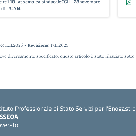
circ118_assemblea sindacaleCGIL_28novembre
pdf - 349 kb
o:
17.11.2025
-
Revisione:
17.11.2025
ove diversamente specificato, questo articolo è stato rilasciato sott
tituto Professionale di Stato Servizi per l'Enogastr
PSSEOA
overato
Visita la pagina iniziale della scuola