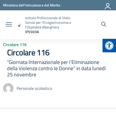
Vai ai contenuti
Vai al menu di navigazione
Vai al footer
Ministero dell'Istruzione e del Merito
Istituto Professionale di Stato
Servizi per l'Enogastronomia e
l'Ospitalità Alberghiera
IPSSEOA
Apr
Circolare 116
Circolare 116
“Giornata Internazionale per l’Eliminazione
della Violenza contro le Donne” in data lunedì
25 novembre
Personale scolastico