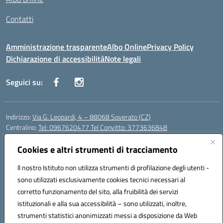
Contatti
Amministrazione trasparente
Albo Online
Privacy Policy
Dichiarazione di accessibilità
Note legali
Seguici su:
Indirizzo:
Via G. Leopardi, 4 – 88068 Soverato (CZ)
Centralino:
Tel: 0967620477 Tel Convitto: 3773636848
Email:
czrh04000q@istruzione.it
Posta elettronica certificata (PEC):
Cookies e altri strumenti di tracciamento
czrh04000q@pec.istruzione.it
Codice fiscale: 84000690796
Il nostro Istituto non utilizza strumenti di profilazione degli utenti -
Codice meccanografico:
CZRH04000Q
sono utilizzati esclusivamente cookies tecnici necessari al
Codice Indice delle Pubbliche Amministrazioni (IPA): istsc_czrh04000q
corretto funzionamento del sito, alla fruibilità dei servizi
Codice unico di fatturazione (CUF): UF9M13
istituzionali e alla sua accessibilità – sono utilizzati, inoltre,
strumenti statistici anonimizzati messi a disposizione da Web