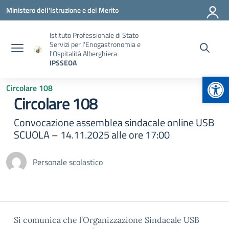
Vai ai contenuti
Vai al menu di navigazione
Vai al footer
Ministero dell'Istruzione e del Merito
Istituto Professionale di Stato
Servizi per l'Enogastronomia e
l'Ospitalità Alberghiera
IPSSEOA
Apr
Circolare 108
Circolare 108
Convocazione assemblea sindacale online USB
SCUOLA – 14.11.2025 alle ore 17:00
Personale scolastico
Si comunica che l’Organizzazione Sindacale USB