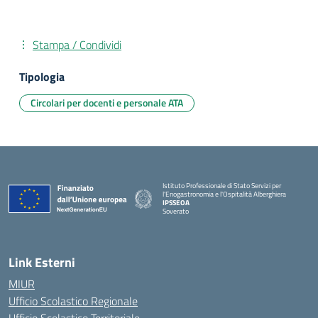
Stampa / Condividi
Tipologia
Circolari per docenti e personale ATA
Istituto Professionale di Stato Servizi per
l'Enogastronomia e l'Ospitalità Alberghiera
IPSSEOA
Soverato
— Visita la pagina iniziale della scuola
Link Esterni
MIUR
Ufficio Scolastico Regionale