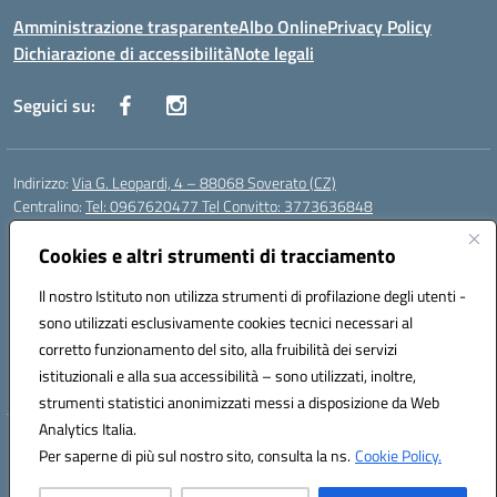
Amministrazione trasparente
Albo Online
Privacy Policy
Dichiarazione di accessibilità
Note legali
Seguici su:
Indirizzo:
Via G. Leopardi, 4 – 88068 Soverato (CZ)
Centralino:
Tel: 0967620477 Tel Convitto: 3773636848
Email:
czrh04000q@istruzione.it
Posta elettronica certificata (PEC):
Cookies e altri strumenti di tracciamento
czrh04000q@pec.istruzione.it
Codice fiscale: 84000690796
Il nostro Istituto non utilizza strumenti di profilazione degli utenti -
Codice meccanografico:
CZRH04000Q
sono utilizzati esclusivamente cookies tecnici necessari al
Codice Indice delle Pubbliche Amministrazioni (IPA): istsc_czrh04000q
corretto funzionamento del sito, alla fruibilità dei servizi
Codice unico di fatturazione (CUF): UF9M13
istituzionali e alla sua accessibilità – sono utilizzati, inoltre,
strumenti statistici anonimizzati messi a disposizione da Web
Analytics Italia.
Hosting & Powered by 3D Solution S.r.l.
Per saperne di più sul nostro sito, consulta la ns.
Cookie Policy.
Concept & Design by Designers Italia