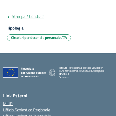
Stampa / Condividi
Tipologia
Circolari per docenti e personale ATA
Istituto Professionale di Stato Servizi per
l'Enogastronomia e l'Ospitalità Alberghiera
IPSSEOA
Soverato
— Visita la pagina iniziale della scuola
Link Esterni
MIUR
Ufficio Scolastico Regionale