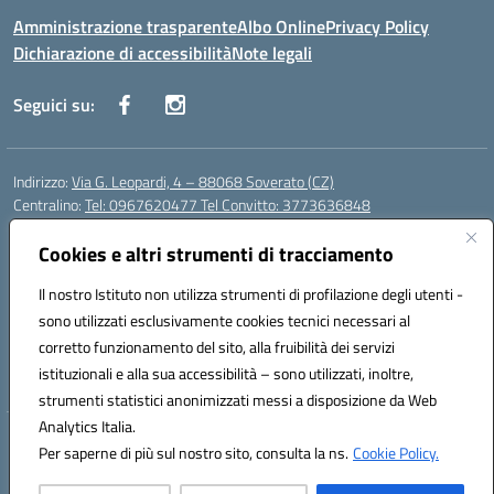
Amministrazione trasparente
Albo Online
Privacy Policy
Dichiarazione di accessibilità
Note legali
Seguici su:
Indirizzo:
Via G. Leopardi, 4 – 88068 Soverato (CZ)
Centralino:
Tel: 0967620477 Tel Convitto: 3773636848
Email:
czrh04000q@istruzione.it
Posta elettronica certificata (PEC):
Cookies e altri strumenti di tracciamento
czrh04000q@pec.istruzione.it
Codice fiscale: 84000690796
Il nostro Istituto non utilizza strumenti di profilazione degli utenti -
Codice meccanografico:
CZRH04000Q
sono utilizzati esclusivamente cookies tecnici necessari al
Codice Indice delle Pubbliche Amministrazioni (IPA): istsc_czrh04000q
corretto funzionamento del sito, alla fruibilità dei servizi
Codice unico di fatturazione (CUF): UF9M13
istituzionali e alla sua accessibilità – sono utilizzati, inoltre,
strumenti statistici anonimizzati messi a disposizione da Web
Analytics Italia.
Hosting & Powered by 3D Solution S.r.l.
Per saperne di più sul nostro sito, consulta la ns.
Cookie Policy.
Concept & Design by Designers Italia