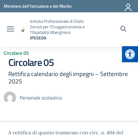
Vai ai contenuti
Vai al menu di navigazione
Vai al footer
Ministero dell'Istruzione e del Merito
Istituto Professionale di Stato
Servizi per l'Enogastronomia e
l'Ospitalità Alberghiera
IPSSEOA
Apr
Circolare 05
Circolare 05
Rettifica calendario degli impegni – Settembre
2025
Personale scolastico
A rettifica di quanto trasmesso con circ. n. 464 del