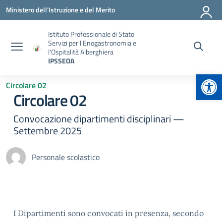
Vai ai contenuti
Vai al menu di navigazione
Vai al footer
Ministero dell'Istruzione e del Merito
Istituto Professionale di Stato
Servizi per l'Enogastronomia e
l'Ospitalità Alberghiera
IPSSEOA
Apr
Circolare 02
Circolare 02
Convocazione dipartimenti disciplinari —
Settembre 2025
Personale scolastico
I Dipartimenti sono convocati in presenza, secondo