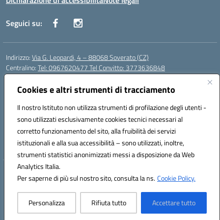
Dichiarazione di accessibilità
Note legali
Seguici su:
Indirizzo:
Via G. Leopardi, 4 – 88068 Soverato (CZ)
Centralino:
Tel: 0967620477 Tel Convitto: 3773636848
Email:
czrh04000q@istruzione.it
Posta elettronica certificata (PEC):
Cookies e altri strumenti di tracciamento
czrh04000q@pec.istruzione.it
Codice fiscale: 84000690796
Il nostro Istituto non utilizza strumenti di profilazione degli utenti -
Codice meccanografico:
CZRH04000Q
sono utilizzati esclusivamente cookies tecnici necessari al
Codice Indice delle Pubbliche Amministrazioni (IPA): istsc_czrh04000q
corretto funzionamento del sito, alla fruibilità dei servizi
Codice unico di fatturazione (CUF): UF9M13
istituzionali e alla sua accessibilità – sono utilizzati, inoltre,
strumenti statistici anonimizzati messi a disposizione da Web
Analytics Italia.
Hosting & Powered by 3D Solution S.r.l.
Per saperne di più sul nostro sito, consulta la ns.
Cookie Policy.
Concept & Design by Designers Italia
Personalizza
Rifiuta tutto
Accettare tutto