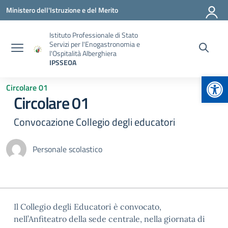
Vai ai contenuti
Vai al menu di navigazione
Vai al footer
Ministero dell'Istruzione e del Merito
Istituto Professionale di Stato
Servizi per l'Enogastronomia e
l'Ospitalità Alberghiera
IPSSEOA
Apr
Circolare 01
Circolare 01
Convocazione Collegio degli educatori
Personale scolastico
Il Collegio degli Educatori è convocato,
nell’Anfiteatro della sede centrale, nella giornata di