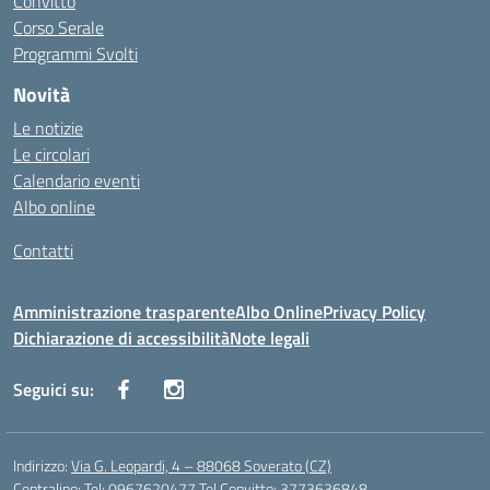
Convitto
Corso Serale
Programmi Svolti
Novità
Le notizie
Le circolari
Calendario eventi
Albo online
Contatti
Amministrazione trasparente
Albo Online
Privacy Policy
Dichiarazione di accessibilità
Note legali
Seguici su:
Indirizzo:
Via G. Leopardi, 4 – 88068 Soverato (CZ)
Centralino:
Tel: 0967620477 Tel Convitto: 3773636848