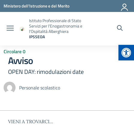
Vai ai contenuti
Vai al menu di navigazione
Vai al footer
Ministero dell'Istruzione e del Merito
Istituto Professionale di Stato
Servizi per l'Enogastronomia e
l'Ospitalità Alberghiera
IPSSEOA
Apr
Circolare 0
Avviso
OPEN DAY: rimodulazioni date
Personale scolastico
VIENI A TROVARCI…