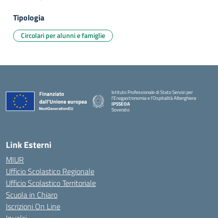
Tipologia
Circolari per alunni e famiglie
Istituto Professionale di Stato Servizi per
l'Enogastronomia e l'Ospitalità Alberghiera
IPSSEOA
Soverato
— Visita la pagina iniziale della scuola
Link Esterni
MIUR
Ufficio Scolastico Regionale
Ufficio Scolastico Territoriale
Scuola in Chiaro
Iscrizioni On Line