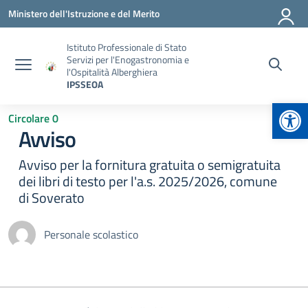
Vai ai contenuti
Vai al menu di navigazione
Vai al footer
Ministero dell'Istruzione e del Merito
Istituto Professionale di Stato
Servizi per l'Enogastronomia e
l'Ospitalità Alberghiera
IPSSEOA
Apr
Circolare 0
Avviso
Avviso per la fornitura gratuita o semigratuita
dei libri di testo per l'a.s. 2025/2026, comune
di Soverato
Personale scolastico