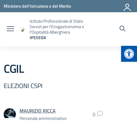
Vai ai contenuti
Vai al menu di navigazione
Vai al footer
Ministero dell'Istruzione e del Merito
Istituto Professionale di Stato
Servizi per l'Enogastronomia e
l'Ospitalità Alberghiera
IPSSEOA
Apr
CGIL
ELEZIONI CSPI
MAURIZIO RICCA
0
Personale amministrativo