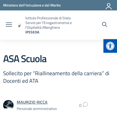
Vai ai contenuti
Vai al menu di navigazione
Vai al footer
Ministero dell'Istruzione e del Merito
Istituto Professionale di Stato
Servizi per l'Enogastronomia e
l'Ospitalità Alberghiera
IPSSEOA
Apr
ASA Scuola
Sollecito per “Riallineamento della carriera” di
Docenti ed ATA
MAURIZIO RICCA
0
Personale amministrativo