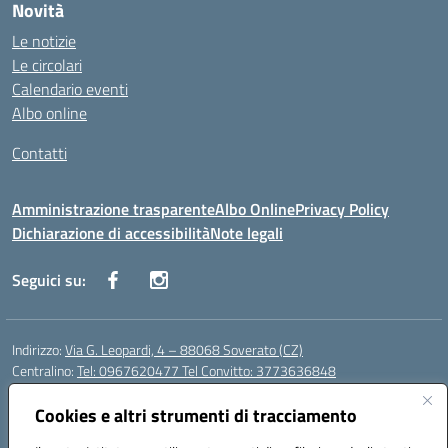
Novità
Le notizie
Le circolari
Calendario eventi
Albo online
Contatti
Amministrazione trasparente
Albo Online
Privacy Policy
Dichiarazione di accessibilità
Note legali
Seguici su:
Indirizzo:
Via G. Leopardi, 4 – 88068 Soverato (CZ)
Centralino:
Tel: 0967620477 Tel Convitto: 3773636848
Email:
czrh04000q@istruzione.it
Posta elettronica certificata (PEC):
Cookies e altri strumenti di tracciamento
czrh04000q@pec.istruzione.it