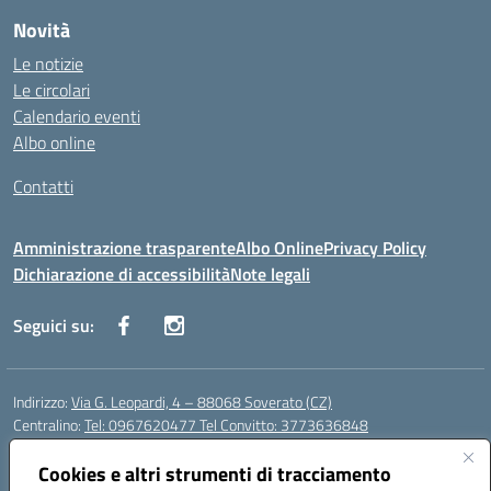
Novità
Le notizie
Le circolari
Calendario eventi
Albo online
Contatti
Amministrazione trasparente
Albo Online
Privacy Policy
Dichiarazione di accessibilità
Note legali
Seguici su:
Indirizzo:
Via G. Leopardi, 4 – 88068 Soverato (CZ)
Centralino:
Tel: 0967620477 Tel Convitto: 3773636848
Email:
czrh04000q@istruzione.it
Posta elettronica certificata (PEC):
Cookies e altri strumenti di tracciamento
czrh04000q@pec.istruzione.it