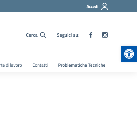
Accedi
Cerca
Seguici su:
Apr
te di lavoro
Contatti
Problematiche Tecniche