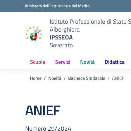
Vai ai contenuti
Vai al menu di navigazione
Vai al footer
Ministero dell'Istruzione e del Merito
Istituto Professionale di Stato 
Alberghiera
IPSSEOA
Soverato
Scuola
Servizi
Novità
Didattica
Home
Novità
Bacheca Sindacale
ANIEF
ANIEF
Numero 29/2024