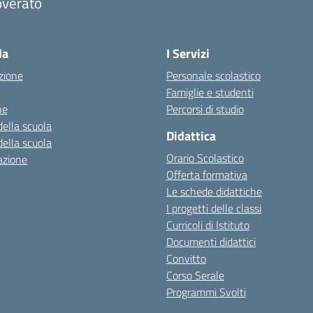
overato
Visita la pagina iniziale della scuola
la
I Servizi
zione
Personale scolastico
Famiglie e studenti
ne
Percorsi di studio
della scuola
Didattica
della scuola
Orario Scolastico
azione
Offerta formativa
Le schede didattiche
I progetti delle classi
Curricoli di Istituto
Documenti didattici
Convitto
Corso Serale
Programmi Svolti