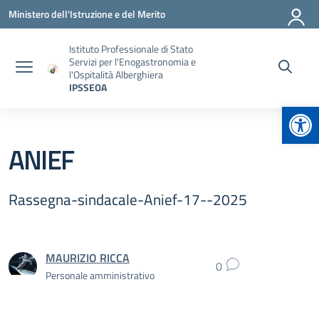
Vai ai contenuti
Vai al menu di navigazione
Vai al footer
Ministero dell'Istruzione e del Merito
Istituto Professionale di Stato
Servizi per l'Enogastronomia e
l'Ospitalità Alberghiera
IPSSEOA
Apr
ANIEF
Rassegna-sindacale-Anief-17--2025
MAURIZIO RICCA
0
Personale amministrativo