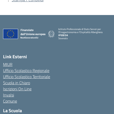
Istituto Professionale di Stato Servizi per
l'Enogastronomia e l'Ospitalità Alberghiera
IPSSEOA
Soverato
— Visita la pagina iniziale della scuola
Link Esterni
MIUR
Ufficio Scolastico Regionale
Ufficio Scolastico Territoriale
Scuola in Chiaro
Iscrizioni On Line
Invalsi
Comune
La Scuola