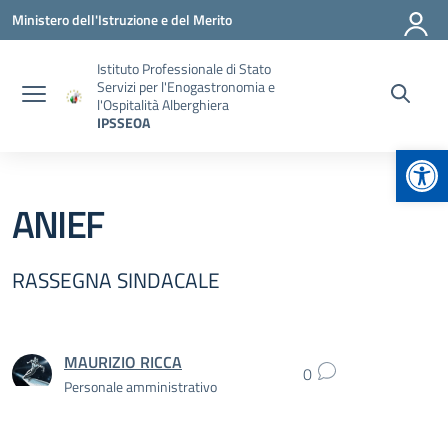
Vai ai contenuti
Vai al menu di navigazione
Vai al footer
Ministero dell'Istruzione e del Merito
Istituto Professionale di Stato
Servizi per l'Enogastronomia e
l'Ospitalità Alberghiera
IPSSEOA
Apr
ANIEF
RASSEGNA SINDACALE
MAURIZIO RICCA
0
Personale amministrativo