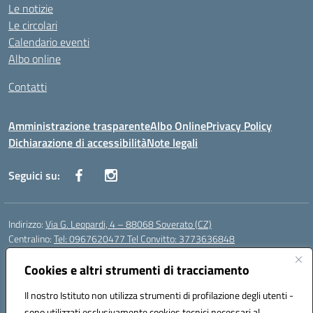
Le notizie
Le circolari
Calendario eventi
Albo online
Contatti
Amministrazione trasparente
Albo Online
Privacy Policy
Dichiarazione di accessibilità
Note legali
Seguici su:
Indirizzo:
Via G. Leopardi, 4 – 88068 Soverato (CZ)
Centralino:
Tel: 0967620477 Tel Convitto: 3773636848
Email:
czrh04000q@istruzione.it
Posta elettronica certificata (PEC):
Cookies e altri strumenti di tracciamento
czrh04000q@pec.istruzione.it
Codice fiscale: 84000690796
Il nostro Istituto non utilizza strumenti di profilazione degli utenti -
Codice meccanografico:
CZRH04000Q
sono utilizzati esclusivamente cookies tecnici necessari al