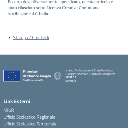
Eccetto dove diversamente specificato, questo articolo è
stato rilasciato sotto Licenza Creative Commons
Attribuzione 4.0 Italia.
Stampa / Condividi
Istituto Professionale di Stato Servizi per
l'Enogastronomia e l'Ospitalità Alberghiera
IPSSEOA
Soverato
— Visita la pagina iniziale della scuola
Link Esterni
MIUR
Ufficio Scolastico Regionale
Ufficio Scolastico Territoriale