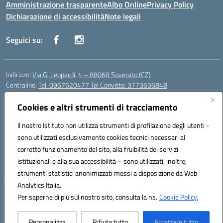
Amministrazione trasparente
Albo Online
Privacy Policy
Dichiarazione di accessibilità
Note legali
Seguici su:
Indirizzo:
Via G. Leopardi, 4 – 88068 Soverato (CZ)
Centralino:
Tel: 0967620477 Tel Convitto: 3773636848
Email:
czrh04000q@istruzione.it
Cookies e altri strumenti di tracciamento
Posta elettronica certificata (PEC):
czrh04000q@pec.istruzione.it
Codice fiscale: 84000690796
Il nostro Istituto non utilizza strumenti di profilazione degli utenti -
Codice meccanografico:
CZRH04000Q
sono utilizzati esclusivamente cookies tecnici necessari al
Codice Indice delle Pubbliche Amministrazioni (IPA): istsc_czrh04000q
corretto funzionamento del sito, alla fruibilità dei servizi
Codice unico di fatturazione (CUF): UF9M13
istituzionali e alla sua accessibilità – sono utilizzati, inoltre,
strumenti statistici anonimizzati messi a disposizione da Web
Analytics Italia.
Hosting & Powered by 3D Solution S.r.l.
Per saperne di più sul nostro sito, consulta la ns.
Cookie Policy.
Concept & Design by Designers Italia
Personalizza
Rifiuta tutto
Accettare tutto