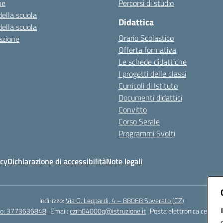
ne
Percorsi di studio
della scuola
Didattica
della scuola
Orario Scolastico
azione
Offerta formativa
Le schede didattiche
I progetti delle classi
Curricoli di Istituto
Documenti didattici
Convitto
Corso Serale
Programmi Svolti
icy
Dichiarazione di accessibilità
Note legali
Indirizzo:
Via G. Leopardi, 4 – 88068 Soverato (CZ)
tto: 3773636848
Email:
czrh04000q@istruzione.it
Posta elettronica certific