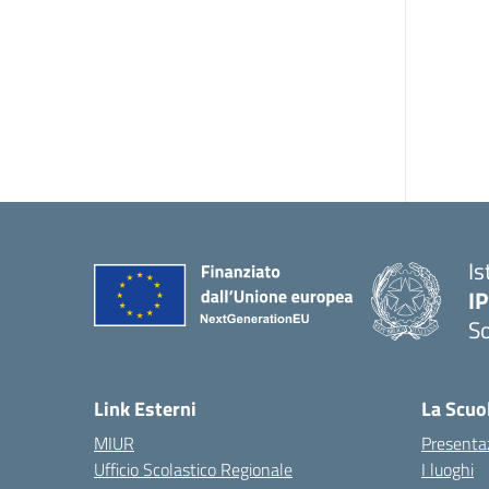
Is
I
S
— 
Link Esterni
La Scuo
MIUR
Presenta
Ufficio Scolastico Regionale
I luoghi