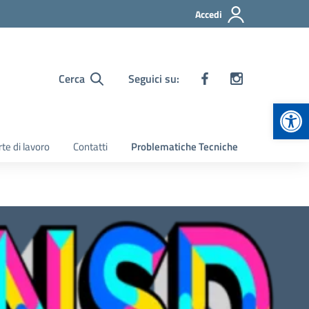
Accedi
Cerca
Seguici su:
Apr
te di lavoro
Contatti
Problematiche Tecniche