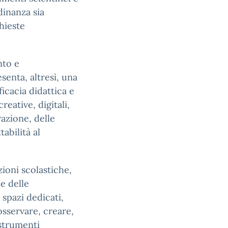
dinanza sia
hieste
nto e
enta, altresì, una
icacia didattica e
eative, digitali,
azione, delle
tabilità al
zioni scolastiche,
e delle
 spazi dedicati,
osservare, creare,
 strumenti