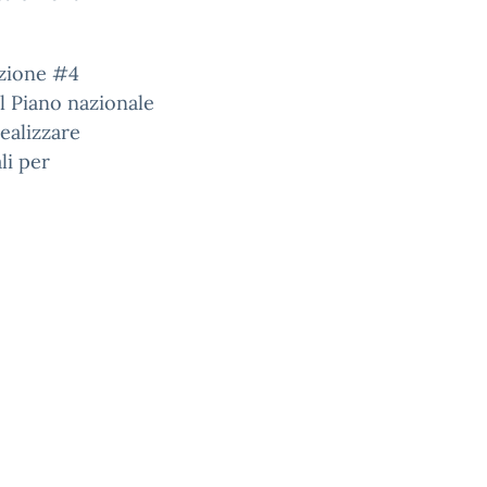
’azione #4
el Piano nazionale
realizzare
li per