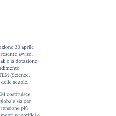
uzione 30 aprile
 presente avviso,
ali e la dotazione
rendimento
STEM (Scienze,
delle scuole.
EM costituisce
 globale sia per
prensione più
menti scientifici e