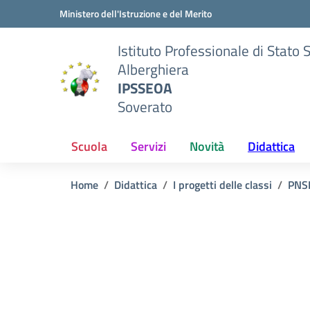
Vai ai contenuti
Vai al menu di navigazione
Vai al footer
Ministero dell'Istruzione e del Merito
Istituto Professionale di Stato 
Alberghiera
IPSSEOA
Soverato
Scuola
Servizi
Novità
Didattica
Home
Didattica
I progetti delle classi
PNS