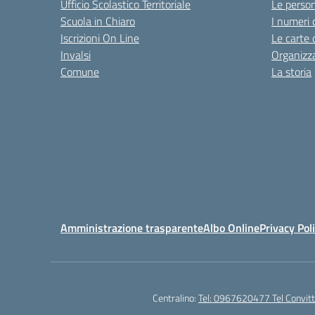
Ufficio Scolastico Territoriale
Le perso
Scuola in Chiaro
I numeri 
Iscrizioni On Line
Le carte 
Invalsi
Organizz
Comune
La storia
Amministrazione trasparente
Albo Online
Privacy Pol
Centralino:
Tel: 0967620477 Tel Convi