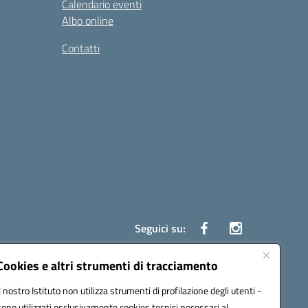
Calendario eventi
Albo online
Contatti
Seguici su:
Cookies e altri strumenti di tracciamento
Il nostro Istituto non utilizza strumenti di profilazione degli utenti -
ata (PEC):
czrh04000q@pec.istruzione.it
sono utilizzati esclusivamente cookies tecnici necessari al